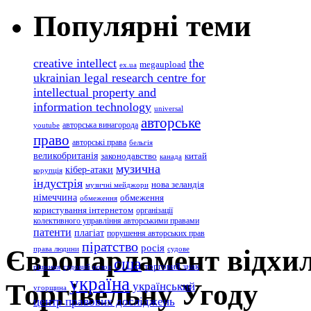
Популярні теми
creative intellect
the
megaupload
ex.ua
ukrainian legal research centre for
intellectual property and
information technology
universal
авторське
авторська винагорода
youtube
право
авторські права
бельгія
великобританія
законодавство
китай
канада
музична
кібер-атаки
корупція
індустрія
нова зеландія
музичні мейджори
німеччина
обмеження
обмеження
користування інтернетом
організації
колективного управління авторськими правами
патенти
плагіат
порушення авторських прав
піратство
росія
Європарламент відхи
права людини
судове
сша
торговий знак
рішення
судовий позов
україна
Торгівельну Угоду
український
угорщина
центр правових досліджень