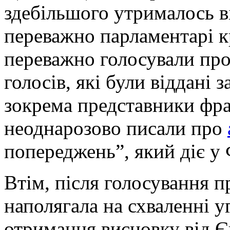
здебільшого утрималось ві
переважно парламентарі к
переважно голосували про
голосів, які були віддані 
зокрема представники фра
неоднарозово писали про
попереджень”, який діє у 
Втім, після голосування п
наполягала на схваленні у
отримання висновку від 