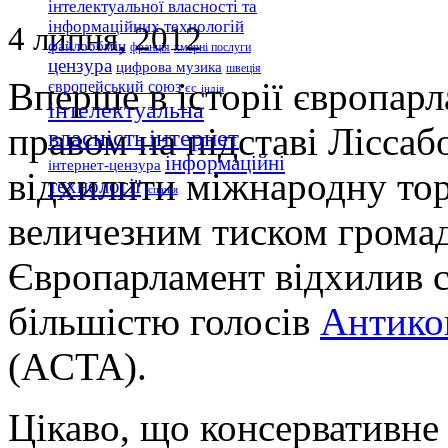
інтелектуальної власності та
інформаційних технологій
4 липня, 2012
файлообмін
франція
хмарні послуги
цензура
цифрова музика
швеція
Вперше в історії європарл
європейський союз
єс
індія
інтелектуальна
правом на підставі Ліссаб
інтернет
власність
інформаційні
інтернет-цензура
відхилити міжнародну тор
технології
іспанія
величезним тиском громад
Європарламент відхилив 
більшістю голосів
Антико
(ACTA).
Цікаво, що консервативне