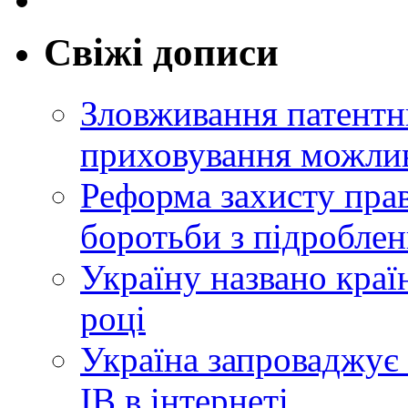
Свіжі дописи
Зловживання патентн
приховування можлив
Реформа захисту прав
боротьби з підробле
Україну названо краї
році
Україна запроваджує 
ІВ в інтернеті