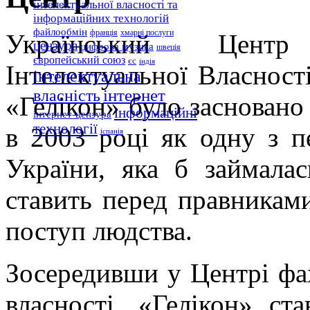
інтелектуальної власності та
інформаційних технологій
файлообмін
франція
хмарні послуги
Український Цент
цензура
цифрова музика
швеція
європейський союз
єс
індія
Інтелектуальної Власност
інтелектуальна
інтернет
власність
«Гелікон» було засновано
інформаційні
інтернет-цензура
технології
в 2003 році як одну з п
іспанія
України, яка б займалас
ставить перед правниками
поступ людства.
Зосередивши у Центрі фах
власності, «Гелікон» ст