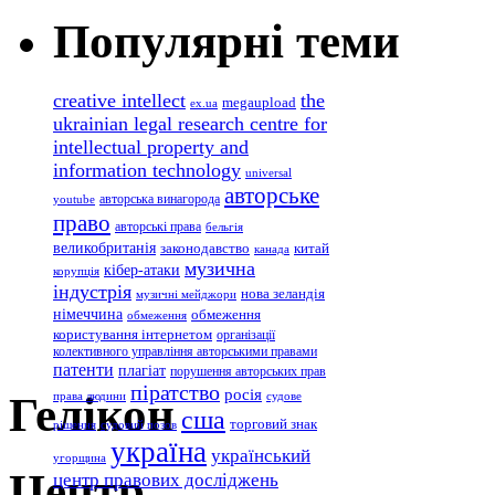
Популярні теми
creative intellect
the
megaupload
ex.ua
ukrainian legal research centre for
intellectual property and
information technology
universal
авторське
авторська винагорода
youtube
право
авторські права
бельгія
великобританія
законодавство
китай
канада
музична
кібер-атаки
корупція
індустрія
нова зеландія
музичні мейджори
німеччина
обмеження
обмеження
користування інтернетом
організації
колективного управління авторськими правами
патенти
плагіат
порушення авторських прав
піратство
росія
Гелікон
права людини
судове
сша
торговий знак
рішення
судовий позов
україна
український
угорщина
Центр
центр правових досліджень