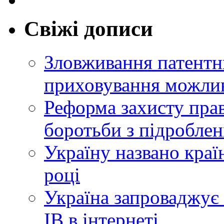
Свіжі дописи
Зловживання патентн
приховування можлив
Реформа захисту прав
боротьби з підробле
Україну названо краї
році
Україна запроваджує 
ІВ в інтернеті