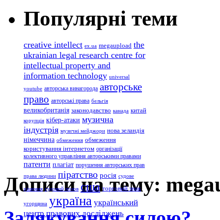
Популярні теми
creative intellect
the
megaupload
ex.ua
ukrainian legal research centre for
intellectual property and
information technology
universal
авторське
авторська винагорода
youtube
право
авторські права
бельгія
великобританія
законодавство
китай
канада
музична
кібер-атаки
корупція
індустрія
нова зеландія
музичні мейджори
німеччина
обмеження
обмеження
користування інтернетом
організації
колективного управління авторськими правами
патенти
плагіат
порушення авторських прав
піратство
росія
Дописи на тему: mega
права людини
судове
сша
торговий знак
рішення
судовий позов
україна
український
угорщина
Залякування силою?
центр правових досліджень