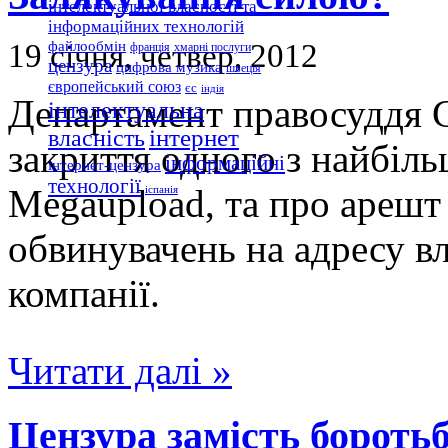
інтелектуальної власності та
інформаційних технологій
19 січня, четвер, 2012
файлообмін
франція
хмарні послуги
цензура
цифрова музика
швеція
європейський союз
єс
індія
Департамент правосуддя 
інтелектуальна
інтернет
власність
закриття одного з найбіль
інформаційні
інтернет-цензура
технології
Megaupload, та про арешт
іспанія
обвинувачень на адресу вл
компанії.
Читати далі »
Цензура замість боротьб