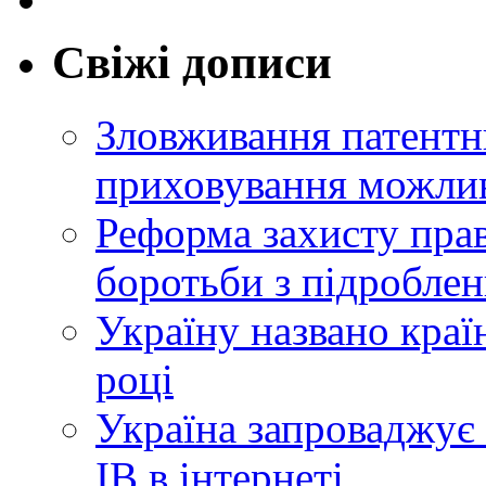
Свіжі дописи
Зловживання патентн
приховування можлив
Реформа захисту прав
боротьби з підробле
Україну названо краї
році
Україна запроваджує 
ІВ в інтернеті