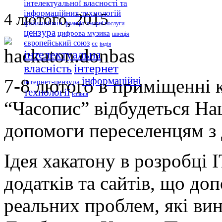
інтелектуальної власності та
інформаційних технологій
4 лютого, 2015
файлообмін
франція
хмарні послуги
цензура
цифрова музика
швеція
європейський союз
єс
індія
інтелектуальна
інтернет
власність
7-8 лютого в приміщенні 
інформаційні
інтернет-цензура
технології
іспанія
“Часопис” відбудеться Н
допомоги переселенцям з 
Ідея хакатону в розробці 
додатків та сайтів, що до
реальних проблем, які вин