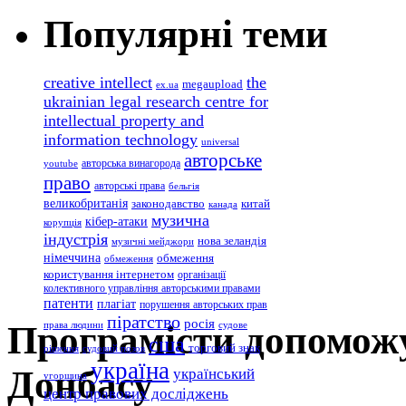
Популярні теми
creative intellect
the
megaupload
ex.ua
ukrainian legal research centre for
intellectual property and
information technology
universal
авторське
авторська винагорода
youtube
право
авторські права
бельгія
великобританія
законодавство
китай
канада
музична
кібер-атаки
корупція
індустрія
нова зеландія
музичні мейджори
німеччина
обмеження
обмеження
користування інтернетом
організації
колективного управління авторськими правами
патенти
плагіат
порушення авторських прав
піратство
росія
Програмісти допоможу
права людини
судове
сша
торговий знак
рішення
судовий позов
україна
Донбасу
український
угорщина
центр правових досліджень