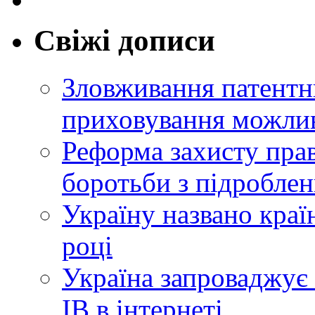
Свіжі дописи
Зловживання патентн
приховування можлив
Реформа захисту прав
боротьби з підробле
Україну названо краї
році
Україна запроваджує 
ІВ в інтернеті