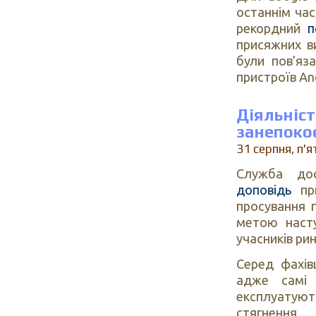
останнім ча
рекордний
п
присяжних ви
були пов’яз
пристроїв An
Діяльні
занепоко
31 серпня, п'
Служба дос
доповідь
при
просування п
метою насту
учасників рин
Серед фахів
адже самі
експлуатуют
стягнення