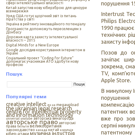
порушення 15
сфері інтелектуальної власності
Китай запустив нову кіберзброю для цензури
всемережжя
Intertrust T
Уряд США готує щорічний звіт із питань
піратства у світі
Philips Elect
Україна в рейтингу інноваційного потенціалу
1990 працює 
Програмісти допоможуть переселенцям з
Донбасу
технічних рі
Дорожня карта захисту інтелектуальної
власності – 2015
захисту інфо
Digital Minds for a New Europe
Google дослідив користування інтернетом в
Позов до ок
Україні
Cоціальний проект “Coding for Future”
зачіпає шир
допомагає учасникам АТО здобути нову
професію
зокрема, сма
TV, комп’юте
Пошук
Apple Store.
В минулому I
Популярні теми
порушення 
creative intellect
компенсацію 
megaupload
ex.ua
the ukrainian legal research
centre for intellectual property
патентних в
and information technology
вже про зов
авторська винагорода
universal
youtube
авторське право
авторські
серпні минул
великобританія
права
бельгія
законодавство
китай
канада
корупція
патентному
музична індустрія
кібер-атаки