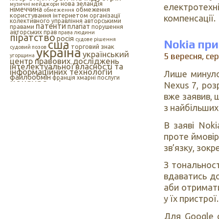
нова зеландія
музичні мейджори
електротехн
німеччина
обмеження
обмеження
користування інтернетом
організації
компенсації.
колективного управління авторськими
патенти
плагіат
правами
порушення
авторських прав
права людини
піратство
росія
судове рішення
Nokia при
сша
торговий знак
судовий позов
україна
український
5 вересня, се
угорщина
центр правових досліджень
інтелектуальної власності та
інформаційних технологій
Лише минуло
файлообмін
франція
хмарні послуги
цензура
цифрова музика
Nexus 7, роз
швеція
європейський союз
єс
індія
інтелектуальна
вже заявив, 
інтернет
власність
з найбільших
інтернет-цензура
інформаційні технології
іспанія
В заяві Noki
проте ймовір
зв’язку, зокр
З тональност
вдаватись до
аби отримати
у їх пристрої.
Для Google 