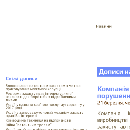
Select Language
▼
Новини
Дописи н
Свіжі дописи
Зловживання патентним захистом з метою
Компанія
приховування можливої корупції
Реформа захисту прав інтелектуальної
порушенн
власності для боротьби з підробленими
ліками
21 березня, ч
Україну названо країною послуг аутсорсингу у
2017 році
Компанія I
Україна запроваджує новий механізм захисту
прав ІВ в інтернеті
виробництв
Комерційна таємниця на підприємстві
Війна “патентним тролям”
захисту авт
Український уряд обіцяє радикальну реформу в