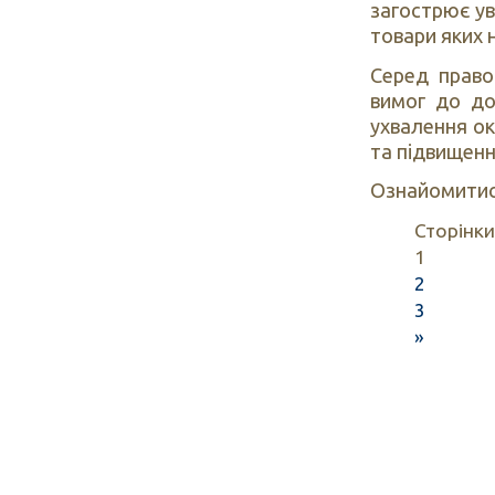
загострює ув
товари яких 
Серед право
вимог до до
ухвалення ок
та підвищення
Ознайомитись
Сторінки
1
2
3
»