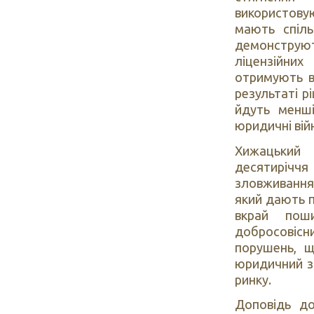
використову
мають спіль
демонструю
ліцензійних
отримують в
результаті р
йдуть менші
юридичні вій
Хижацький 
десятиріч
зловживання
який дають п
вкрай пош
добросовісни
порушень, 
юридичний з
ринку.
Доповідь до