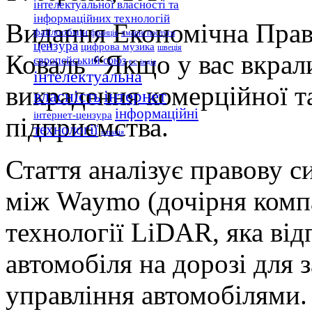
інтелектуальної власності та
інформаційних технологій
Видання Економічна Прав
файлообмін
франція
хмарні послуги
цензура
цифрова музика
швеція
Коваль “Якщо у вас вкрали
європейський союз
єс
індія
інтелектуальна
викрадення комерційної т
інтернет
власність
інформаційні
інтернет-цензура
підприємства.
технології
іспанія
Стаття аналізує правову с
між Waymo (дочірня компа
технології LiDAR, яка від
автомобіля на дорозі для 
управління автомобілями.