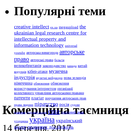
Популярні теми
creative intellect
the
megaupload
ex.ua
ukrainian legal research centre for
intellectual property and
information technology
universal
авторське
авторська винагорода
youtube
право
авторські права
бельгія
великобританія
законодавство
китай
канада
музична
кібер-атаки
корупція
індустрія
нова зеландія
музичні мейджори
німеччина
обмеження
обмеження
користування інтернетом
організації
колективного управління авторськими правами
патенти
плагіат
порушення авторських прав
піратство
росія
Комерційна таємниця 
права людини
судове
сша
торговий знак
рішення
судовий позов
україна
український
угорщина
14 березня, 2017
центр правових досліджень