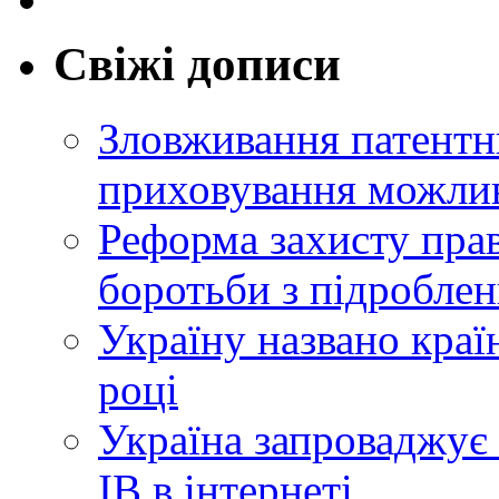
Свіжі дописи
Зловживання патентн
приховування можлив
Реформа захисту прав
боротьби з підробле
Україну названо краї
році
Україна запроваджує 
ІВ в інтернеті