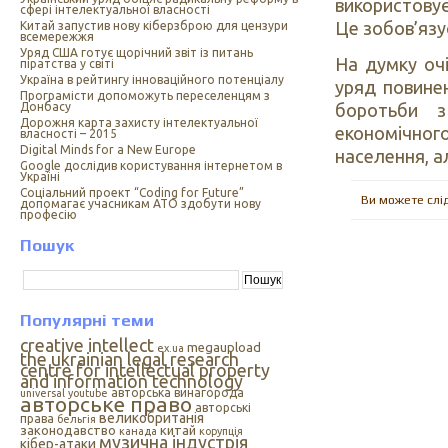
використовує
сфері інтелектуальної власності
Це зобов’язу
Китай запустив нову кіберзброю для цензури
всемережжя
Уряд США готує щорічний звіт із питань
На думку очі
піратства у світі
Україна в рейтингу інноваційного потенціалу
уряд повине
Програмісти допоможуть переселенцям з
боротьби з
Донбасу
Дорожня карта захисту інтелектуальної
економічно
власності – 2015
Digital Minds for a New Europe
населення, а
Google дослідив користування інтернетом в
Україні
Cоціальний проект “Coding for Future”
Ви можете слі
допомагає учасникам АТО здобути нову
професію
Пошук
Популярні теми
creative intellect
megaupload
ex.ua
the ukrainian legal research
centre for intellectual property
and information technology
авторська винагорода
universal
youtube
авторське право
авторські
великобританія
права
бельгія
законодавство
китай
канада
корупція
музична індустрія
кібер-атаки