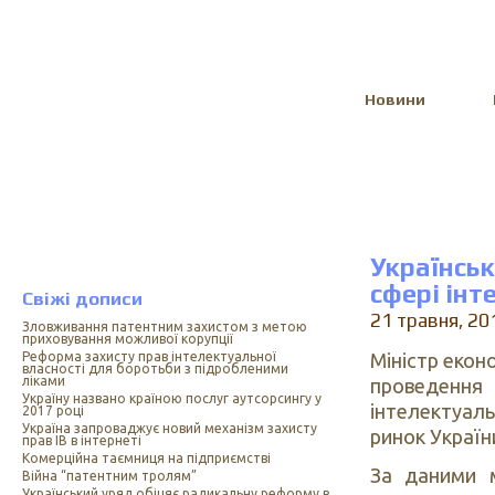
Select Language
▼
Новини
Українсь
сфері інт
Свіжі дописи
21 травня, 20
Зловживання патентним захистом з метою
приховування можливої корупції
Міністр екон
Реформа захисту прав інтелектуальної
власності для боротьби з підробленими
ліками
проведенн
Україну названо країною послуг аутсорсингу у
інтелектуаль
2017 році
Україна запроваджує новий механізм захисту
ринок Україн
прав ІВ в інтернеті
Комерційна таємниця на підприємстві
За даними м
Війна “патентним тролям”
Український уряд обіцяє радикальну реформу в