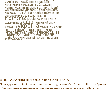
нова зеландія
музичні мейджори
німеччина
обмеження
обмеження
користування інтернетом
організації
колективного управління авторськими
патенти
плагіат
правами
порушення
авторських прав
права людини
піратство
росія
судове рішення
сша
торговий знак
судовий позов
україна
український
угорщина
центр правових досліджень
інтелектуальної власності та
інформаційних технологій
файлообмін
франція
хмарні послуги
цензура
цифрова музика
швеція
європейський союз
єс
індія
інтелектуальна
інтернет
власність
інтернет-цензура
інформаційні технології
іспанія
© 2003-2022 УЦПДІВІТ "Гелікон". Веб дизайн EKKTA.
Передрук матеріалів лише з письмового дозволу Українського Центру Правови
обов'язковим зазначенням гіперпосилання на www.creativeintellect.net