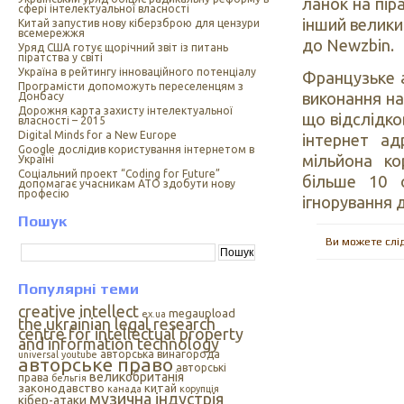
ланок на пір
сфері інтелектуальної власності
інший велики
Китай запустив нову кіберзброю для цензури
всемережжя
до Newzbin.
Уряд США готує щорічний звіт із питань
піратства у світі
Україна в рейтингу інноваційного потенціалу
Французьке а
Програмісти допоможуть переселенцям з
виконання н
Донбасу
Дорожня карта захисту інтелектуальної
що відслідко
власності – 2015
Digital Minds for a New Europe
інтернет ад
Google дослідив користування інтернетом в
мільйона ко
Україні
Cоціальний проект “Coding for Future”
більше 10 
допомагає учасникам АТО здобути нову
професію
ігнорування 
Пошук
Ви можете слі
Популярні теми
creative intellect
megaupload
ex.ua
the ukrainian legal research
centre for intellectual property
and information technology
авторська винагорода
universal
youtube
авторське право
авторські
великобританія
права
бельгія
законодавство
китай
канада
корупція
музична індустрія
кібер-атаки