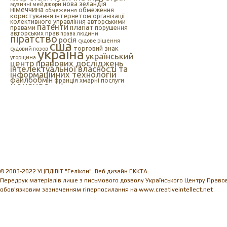
нова зеландія
музичні мейджори
німеччина
обмеження
обмеження
користування інтернетом
організації
колективного управління авторськими
патенти
плагіат
правами
порушення
авторських прав
права людини
піратство
росія
судове рішення
сша
торговий знак
судовий позов
україна
український
угорщина
центр правових досліджень
інтелектуальної власності та
інформаційних технологій
файлообмін
франція
хмарні послуги
цензура
цифрова музика
швеція
європейський союз
єс
індія
інтелектуальна
інтернет
власність
інтернет-цензура
інформаційні технології
іспанія
© 2003-2022 УЦПДІВІТ "Гелікон". Веб дизайн EKKTA.
Передрук матеріалів лише з письмового дозволу Українського Центру Правови
обов'язковим зазначенням гіперпосилання на www.creativeintellect.net