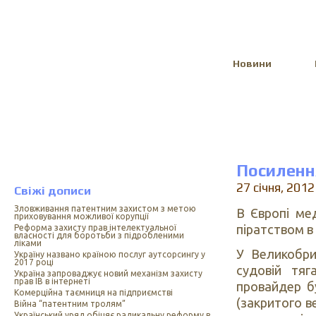
Select Language
▼
Новини
Посилення
27 січня, 2012
Свіжі дописи
Зловживання патентним захистом з метою
В Європі ме
приховування можливої корупції
піратством в 
Реформа захисту прав інтелектуальної
власності для боротьби з підробленими
ліками
У Великобри
Україну названо країною послуг аутсорсингу у
2017 році
судовій тяг
Україна запроваджує новий механізм захисту
прав ІВ в інтернеті
провайдер б
Комерційна таємниця на підприємстві
(закритого в
Війна “патентним тролям”
Український уряд обіцяє радикальну реформу в