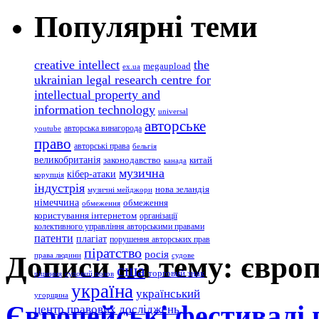
Популярні теми
creative intellect
the
megaupload
ex.ua
ukrainian legal research centre for
intellectual property and
information technology
universal
авторське
авторська винагорода
youtube
право
авторські права
бельгія
великобританія
законодавство
китай
канада
музична
кібер-атаки
корупція
індустрія
нова зеландія
музичні мейджори
німеччина
обмеження
обмеження
користування інтернетом
організації
колективного управління авторськими правами
патенти
плагіат
порушення авторських прав
піратство
росія
Дописи на тему: євро
права людини
судове
сша
торговий знак
рішення
судовий позов
україна
український
угорщина
Європейські фестивалі 
центр правових досліджень