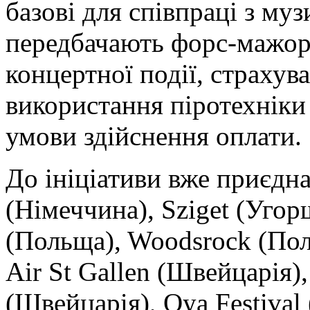
базові для співпраці з м
передбачають форс-мажорн
концертної події, страхув
використання піротехніки
умови здійснення оплати.
До ініціативи вже приєдна
(Німеччина), Sziget (Угор
(Польща), Woodsrock (Пол
Air St Gallen (Швейцарія),
(Швейцарія), Oya Festival 