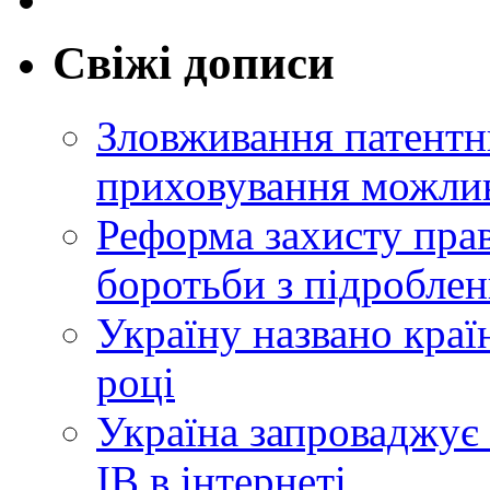
Свіжі дописи
Зловживання патентн
приховування можлив
Реформа захисту прав
боротьби з підробле
Україну названо краї
році
Україна запроваджує 
ІВ в інтернеті