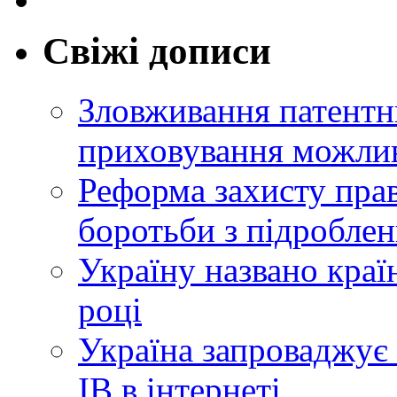
Свіжі дописи
Зловживання патентн
приховування можлив
Реформа захисту прав
боротьби з підробле
Україну названо краї
році
Україна запроваджує 
ІВ в інтернеті