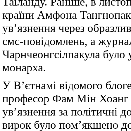
Таїланду. Раніше, в листо
країни Амфона Тангнопаку
ув’язнення через образлив
смс-повідомлень, а журна
Чарнчеонгсілпакула було у
монарха.
У В’єтнамі відомого блог
професор Фам Мін Хоанг б
ув’язнення за політичні до
вирок було пом’якшено до