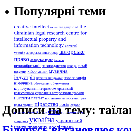
Популярні теми
creative intellect
the
megaupload
ex.ua
ukrainian legal research centre for
intellectual property and
information technology
universal
авторське
авторська винагорода
youtube
право
авторські права
бельгія
великобританія
законодавство
китай
канада
музична
кібер-атаки
корупція
індустрія
нова зеландія
музичні мейджори
німеччина
обмеження
обмеження
користування інтернетом
організації
колективного управління авторськими правами
патенти
плагіат
порушення авторських прав
піратство
росія
Дописи на тему: таїла
права людини
судове
сша
торговий знак
рішення
судовий позов
україна
український
угорщина
Білорусь встановлює ко
центр правових досліджень