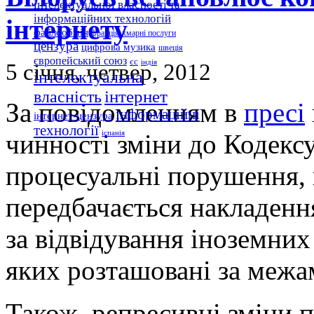
інтелектуальної власності та
інформаційних технологій
інтернету
файлообмін
франція
хмарні послуги
цензура
цифрова музика
швеція
європейський союз
єс
індія
5 січня, четвер, 2012
інтелектуальна
інтернет
власність
За повідомленням в
пресі
інформаційні
інтернет-цензура
технології
чинності зміни до Кодексу
іспанія
процесуальні порушення, 
передбачається накладенн
за відвідування іноземних
яких розташовані за межа
Також, репресивні зміни 