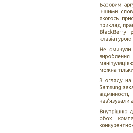
Базовим арг
іншими слов
якогось при
приклад пра
BlackBerry
клавіатурою 
Не оминули 
вироблення
маніпуляціє
можна тільки
З огляду на 
Samsung закл
відмінності
нав’язували 
Внутрішню до
обох компа
конкурентною