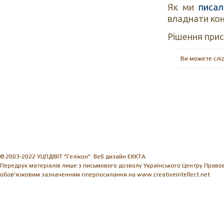
Як ми
писал
владнати кон
Рішення прис
Ви можете слі
© 2003-2022 УЦПДІВІТ "Гелікон". Веб дизайн EKKTA.
Передрук матеріалів лише з письмового дозволу Українського Центру Правови
обов'язковим зазначенням гіперпосилання на www.creativeintellect.net