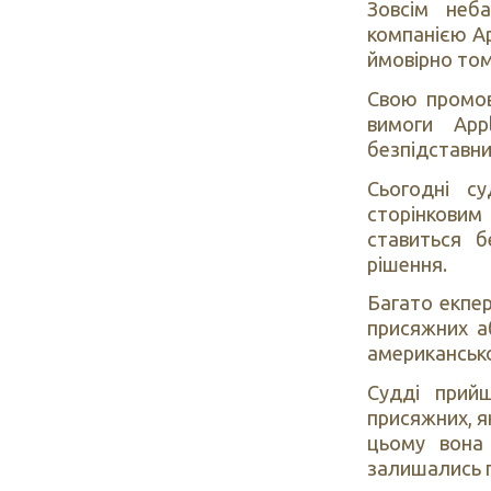
Зовсім неб
компанією Ap
ймовірно том
Свою промов
вимоги App
безпідставни
Сьогодні с
сторінкови
ставиться 
рішення.
Багато екпер
присяжних а
американсько
Судді прийш
присяжних, я
цьому вона
залишались п