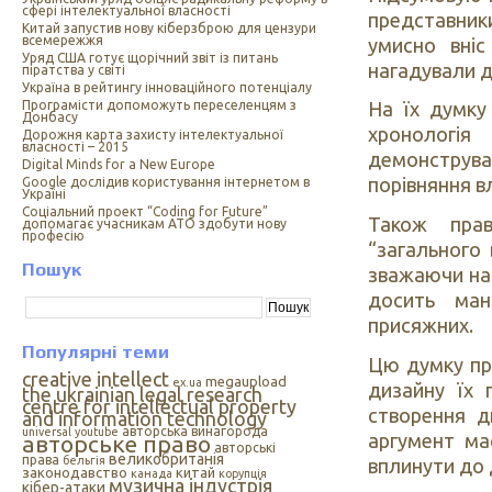
сфері інтелектуальної власності
представник
Китай запустив нову кіберзброю для цензури
всемережжя
умисно вніс
Уряд США готує щорічний звіт із питань
нагадували д
піратства у світі
Україна в рейтингу інноваційного потенціалу
Програмісти допоможуть переселенцям з
На їх думку
Донбасу
хронологія
Дорожня карта захисту інтелектуальної
власності – 2015
демонструв
Digital Minds for a New Europe
порівняння в
Google дослідив користування інтернетом в
Україні
Cоціальний проект “Coding for Future”
Також прав
допомагає учасникам АТО здобути нову
професію
“загального 
Пошук
зважаючи на 
досить ман
присяжних.
Популярні теми
Цю думку пр
creative intellect
megaupload
ex.ua
дизайну їх 
the ukrainian legal research
centre for intellectual property
створення д
and information technology
авторська винагорода
universal
youtube
аргумент ма
авторське право
авторські
великобританія
права
бельгія
вплинути до 
законодавство
китай
канада
корупція
музична індустрія
кібер-атаки