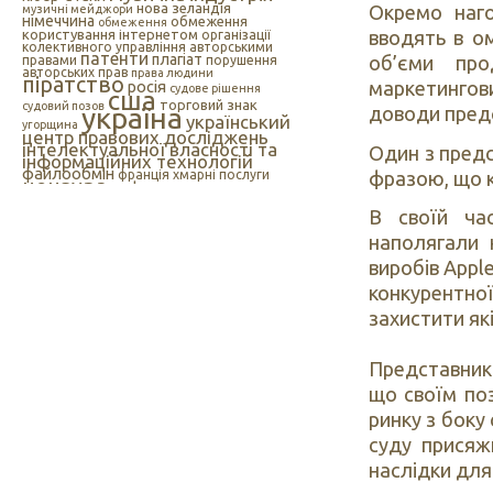
нова зеландія
Окремо наг
музичні мейджори
німеччина
обмеження
обмеження
користування інтернетом
вводять в ом
організації
колективного управління авторськими
патенти
плагіат
об’єми про
правами
порушення
авторських прав
права людини
піратство
росія
маркетингови
судове рішення
сша
торговий знак
судовий позов
україна
доводи предс
український
угорщина
центр правових досліджень
інтелектуальної власності та
Один з предс
інформаційних технологій
файлообмін
фразою, що к
франція
хмарні послуги
цензура
цифрова музика
швеція
європейський союз
єс
індія
інтелектуальна
В своїй ча
інтернет
власність
наполягали 
інтернет-цензура
інформаційні технології
виробів Appl
іспанія
конкурентної
захистити як
Представники
що своїм по
ринку з боку
суду присяж
наслідки для 