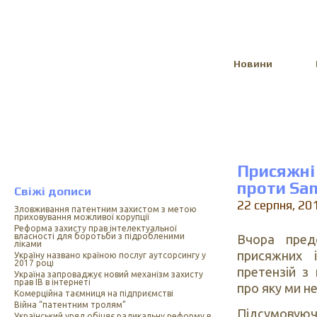
Select Language
▼
Новини
Присяжні
проти Sa
Свіжі дописи
22 серпня, 20
Зловживання патентним захистом з метою
приховування можливої корупції
Реформа захисту прав інтелектуальної
власності для боротьби з підробленими
Вчора пред
ліками
присяжних 
Україну названо країною послуг аутсорсингу у
2017 році
претензій з
Україна запроваджує новий механізм захисту
прав ІВ в інтернеті
про яку ми 
Комерційна таємниця на підприємстві
Війна “патентним тролям”
Підсумову
Український уряд обіцяє радикальну реформу в