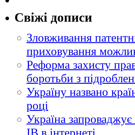
Свіжі дописи
Зловживання патентн
приховування можлив
Реформа захисту прав
боротьби з підробле
Україну названо краї
році
Україна запроваджує 
ІВ в інтернеті