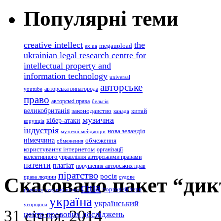
Популярні теми
creative intellect
the
megaupload
ex.ua
ukrainian legal research centre for
intellectual property and
information technology
universal
авторське
авторська винагорода
youtube
право
авторські права
бельгія
великобританія
законодавство
китай
канада
музична
кібер-атаки
корупція
індустрія
нова зеландія
музичні мейджори
німеччина
обмеження
обмеження
користування інтернетом
організації
колективного управління авторськими правами
патенти
плагіат
порушення авторських прав
піратство
росія
Скасовано пакет “дик
права людини
судове
сша
торговий знак
рішення
судовий позов
україна
український
угорщина
31 січня, 2014
центр правових досліджень