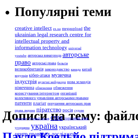
Популярні теми
creative intellect
the
megaupload
ex.ua
ukrainian legal research centre for
intellectual property and
information technology
universal
авторське
авторська винагорода
youtube
право
авторські права
бельгія
великобританія
законодавство
китай
канада
музична
кібер-атаки
корупція
індустрія
нова зеландія
музичні мейджори
німеччина
обмеження
обмеження
користування інтернетом
організації
колективного управління авторськими правами
патенти
плагіат
порушення авторських прав
піратство
росія
Дописи на тему: файл
права людини
судове
сша
торговий знак
рішення
судовий позов
україна
український
угорщина
Пауло Коельйо підтрима
центр правових досліджень