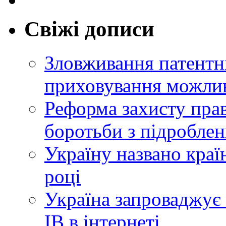
Свіжі дописи
Зловживання патентн
приховування можлив
Реформа захисту прав
боротьби з підробле
Україну названо краї
році
Україна запроваджує 
ІВ в інтернеті