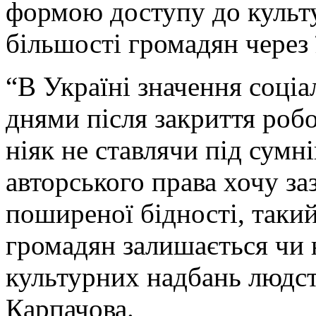
формою доступу до культ
більшості громадян через ї
“В Україні значення соці
днями після закриття роб
ніяк не ставлячи під сумн
авторського права хочу за
поширеної бідності, такий
громадян залишається чи
культурних надбань людств
Карпачова.