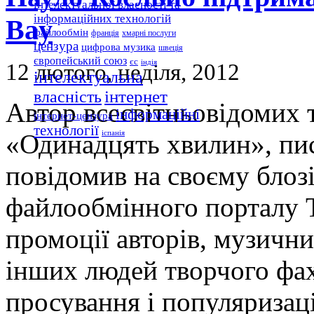
інтелектуальної власності та
інформаційних технологій
Bay
файлообмін
франція
хмарні послуги
цензура
цифрова музика
швеція
європейський союз
єс
індія
12 лютого, неділя, 2012
інтелектуальна
інтернет
власність
Автор всесвітньовідомих 
інформаційні
інтернет-цензура
технології
«Одинадцять хвилин», пи
іспанія
повідомив на своєму блоз
файлообмінного порталу T
промоції авторів, музични
інших людей творчого фах
просування і популяризації