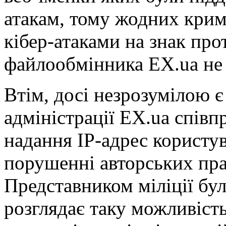
атакам, тому жодних кримі
кібер-атаками на знак про
файлообмінника EX.ua не
Втім, досі незрозумілою є
адміністрації EX.ua співп
надання IP-адрес користува
порушенні авторських пра
Представником міліції бу
розглядає таку можливіст