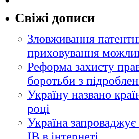
Свіжі дописи
Зловживання патентн
приховування можлив
Реформа захисту прав
боротьби з підробле
Україну названо краї
році
Україна запроваджує 
ІВ в інтернеті