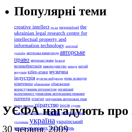
Популярні теми
creative intellect
the
megaupload
ex.ua
ukrainian legal research centre for
intellectual property and
information technology
universal
авторське
авторська винагорода
youtube
право
авторські права
бельгія
великобританія
законодавство
китай
канада
музична
кібер-атаки
корупція
індустрія
нова зеландія
музичні мейджори
німеччина
обмеження
обмеження
користування інтернетом
організації
колективного управління авторськими правами
патенти
плагіат
порушення авторських прав
піратство
росія
УЄФА нагадують про л
права людини
судове
сша
торговий знак
рішення
судовий позов
україна
український
угорщина
30 червня, 2009
центр правових досліджень