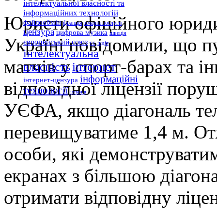
інтелектуальної власності та
інформаційних технологій
Юристи офіційного юрид
файлообмін
франція
хмарні послуги
цензура
цифрова музика
швеція
Україні повідомили, що п
європейський союз
єс
індія
інтелектуальна
матчів у спорт-барах та і
інтернет
власність
інформаційні
інтернет-цензура
відповідної ліцензії пору
технології
іспанія
УЄФА, якщо діагональ тел
перевищуватиме 1,4 м. От
особи, які демонструвати
екранах з більшою діагона
отримати відповідну ліцен