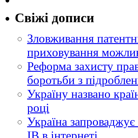
Свіжі дописи
Зловживання патентн
приховування можлив
Реформа захисту прав
боротьби з підробле
Україну названо краї
році
Україна запроваджує 
ІВ в інтернеті