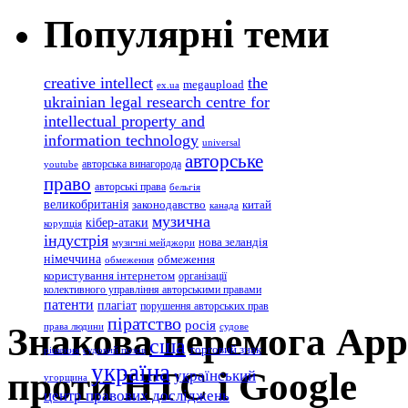
Популярні теми
creative intellect
the
megaupload
ex.ua
ukrainian legal research centre for
intellectual property and
information technology
universal
авторське
авторська винагорода
youtube
право
авторські права
бельгія
великобританія
законодавство
китай
канада
музична
кібер-атаки
корупція
індустрія
нова зеландія
музичні мейджори
німеччина
обмеження
обмеження
користування інтернетом
організації
колективного управління авторськими правами
патенти
плагіат
порушення авторських прав
піратство
росія
Знакова перемога Appl
права людини
судове
сша
торговий знак
рішення
судовий позов
україна
проти HTC і Google
український
угорщина
центр правових досліджень