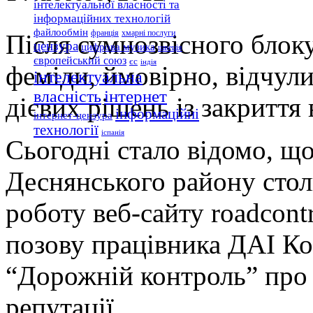
інтелектуальної власності та
інформаційних технологій
файлообмін
франція
хмарні послуги
Після сумнозвісного блок
цензура
цифрова музика
швеція
європейський союз
єс
індія
феміди, ймовірно, відчул
інтелектуальна
інтернет
власність
дієвих рішень із закриття 
інформаційні
інтернет-цензура
технології
іспанія
Сьогодні стало відомо, що
Деснянського району стол
роботу веб-сайту roadcontr
позову працівника ДАІ Ко
“Дорожній контроль” про за
репутації.