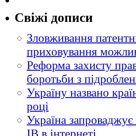
Свіжі дописи
Зловживання патентн
приховування можлив
Реформа захисту прав
боротьби з підробле
Україну названо краї
році
Україна запроваджує 
ІВ в інтернеті