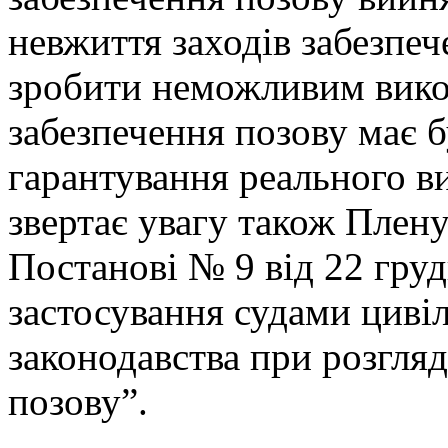
невжиття заходів забезпе
зробити неможливим викон
забезпечення позову має 
гарантування реального в
звертає увагу також Плен
Постанові № 9 від 22 гру
застосування судами циві
законодавства при розгляд
позову”.