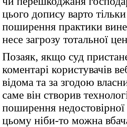
чи перешкоджаня господар
цього допису варто тільк
поширення практики винес
несе загрозу тотальної цен
Позаяк, якщо суд пристан
коментарі користувачів ве
відома та за згодою власни
саме він створив техноло
поширення недостовірної т
цьому ніби-то можна вбач