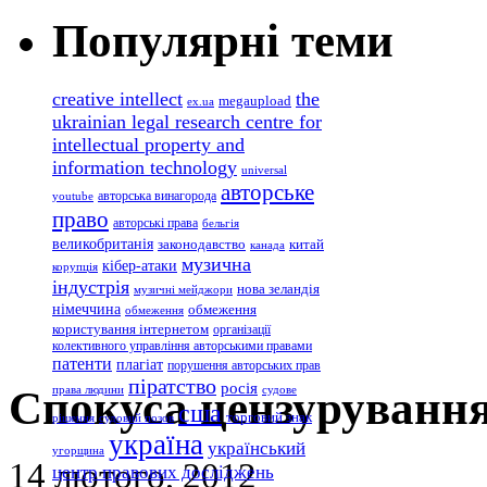
Популярні теми
creative intellect
the
megaupload
ex.ua
ukrainian legal research centre for
intellectual property and
information technology
universal
авторське
авторська винагорода
youtube
право
авторські права
бельгія
великобританія
законодавство
китай
канада
музична
кібер-атаки
корупція
індустрія
нова зеландія
музичні мейджори
німеччина
обмеження
обмеження
користування інтернетом
організації
колективного управління авторськими правами
патенти
плагіат
порушення авторських прав
піратство
росія
Спокуса цензуруванн
права людини
судове
сша
торговий знак
рішення
судовий позов
україна
український
угорщина
14 лютого, 2012
центр правових досліджень