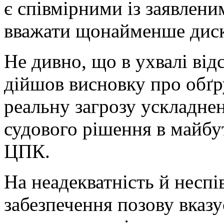
є співмірними із заявлен
вважати щонайменше дис
Не дивно, що в ухвалі відс
дійшов висновку про обґ
реальну загрозу ускладне
судового рішення в майбут
ЦПК.
На неадекватність й неспі
забезпечення позову вказу