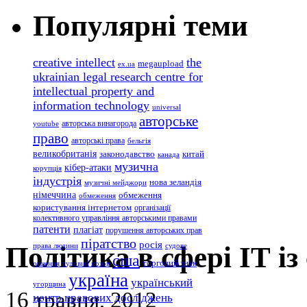
Популярні теми
creative intellect
the
megaupload
ex.ua
ukrainian legal research centre for
intellectual property and
information technology
universal
авторське
авторська винагорода
youtube
право
авторські права
бельгія
великобританія
законодавство
китай
канада
музична
кібер-атаки
корупція
індустрія
нова зеландія
музичні мейджори
німеччина
обмеження
обмеження
користування інтернетом
організації
колективного управління авторськими правами
патенти
плагіат
порушення авторських прав
піратство
росія
Політика в сфері ІТ і
права людини
судове
сша
торговий знак
рішення
судовий позов
україна
український
угорщина
16 травня, 2012
центр правових досліджень