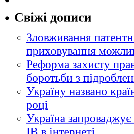
Свіжі дописи
Зловживання патентн
приховування можлив
Реформа захисту прав
боротьби з підробле
Україну названо краї
році
Україна запроваджує 
ІВ в інтернеті