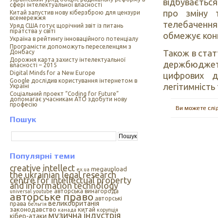
відбуваєтьс
сфері інтелектуальної власності
про зміну 
Китай запустив нову кіберзброю для цензури
всемережжя
телебачення
Уряд США готує щорічний звіт із питань
піратства у світі
обмежує конк
Україна в рейтингу інноваційного потенціалу
Програмісти допоможуть переселенцям з
Також в стат
Донбасу
Дорожня карта захисту інтелектуальної
держбюджеті
власності – 2015
Digital Minds for a New Europe
цифрових д
Google дослідив користування інтернетом в
легітимність
Україні
Cоціальний проект “Coding for Future”
допомагає учасникам АТО здобути нову
професію
Ви можете слі
Пошук
Популярні теми
creative intellect
megaupload
ex.ua
the ukrainian legal research
centre for intellectual property
and information technology
авторська винагорода
universal
youtube
авторське право
авторські
великобританія
права
бельгія
законодавство
китай
канада
корупція
музична індустрія
кібер-атаки