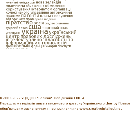
нова зеландія
музичні мейджори
німеччина
обмеження
обмеження
користування інтернетом
організації
колективного управління авторськими
патенти
плагіат
правами
порушення
авторських прав
права людини
піратство
росія
судове рішення
сша
торговий знак
судовий позов
україна
український
угорщина
центр правових досліджень
інтелектуальної власності та
інформаційних технологій
файлообмін
франція
хмарні послуги
цензура
цифрова музика
швеція
європейський союз
єс
індія
інтелектуальна
інтернет
власність
інтернет-цензура
інформаційні технології
іспанія
© 2003-2022 УЦПДІВІТ "Гелікон". Веб дизайн EKKTA.
Передрук матеріалів лише з письмового дозволу Українського Центру Правови
обов'язковим зазначенням гіперпосилання на www.creativeintellect.net