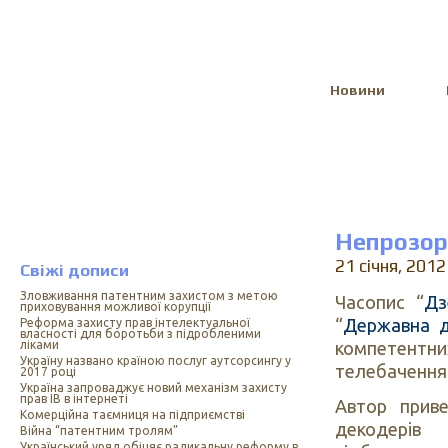
Select Language
▼
Новини
Непрозор
21 січня, 2012
Свіжі дописи
Зловживання патентним захистом з метою
Часопис “
Дз
приховування можливої корупції
“
Державна д
Реформа захисту прав інтелектуальної
власності для боротьби з підробленими
компетентни
ліками
Україну названо країною послуг аутсорсингу у
телебачення
2017 році
Україна запроваджує новий механізм захисту
прав ІВ в інтернеті
Автор приве
Комерційна таємниця на підприємстві
декодерів
Війна “патентним тролям”
Український уряд обіцяє радикальну реформу в