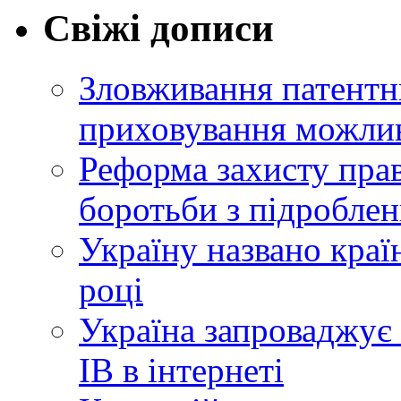
Свіжі дописи
Зловживання патентн
приховування можлив
Реформа захисту прав
боротьби з підробле
Україну названо краї
році
Україна запроваджує 
ІВ в інтернеті