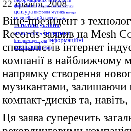
інформаційних технологій
22 травня, 2008
файлообмін
франція
хмарні послуги
цензура
цифрова музика
швеція
Віце-президент з технолог
європейський союз
єс
індія
інтелектуальна
Records заявив на Mesh Co
інтернет
власність
інформаційні
інтернет-цензура
спеціалістів інтернет інду
технології
іспанія
компанії в найближчому 
напрямку створення новог
музикантами, залишаючи 
компакт-дисків та, навіть
Ця заява суперечить загал
рекординговими компані