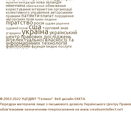
нова зеландія
музичні мейджори
німеччина
обмеження
обмеження
користування інтернетом
організації
колективного управління авторськими
патенти
плагіат
правами
порушення
авторських прав
права людини
піратство
росія
судове рішення
сша
торговий знак
судовий позов
україна
український
угорщина
центр правових досліджень
інтелектуальної власності та
інформаційних технологій
файлообмін
франція
хмарні послуги
цензура
цифрова музика
швеція
європейський союз
єс
індія
інтелектуальна
інтернет
власність
інтернет-цензура
інформаційні технології
іспанія
© 2003-2022 УЦПДІВІТ "Гелікон". Веб дизайн EKKTA.
Передрук матеріалів лише з письмового дозволу Українського Центру Правови
обов'язковим зазначенням гіперпосилання на www.creativeintellect.net