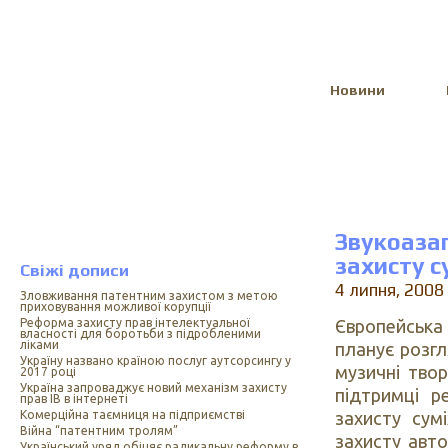
Select Language
▼
Новини
Звукоаз
захисту с
Свіжі дописи
4 липня, 2008
Зловживання патентним захистом з метою
приховування можливої корупції
Європейська
Реформа захисту прав інтелектуальної
власності для боротьби з підробленими
ліками
планує розгл
Україну названо країною послуг аутсорсингу у
музичні твор
2017 році
Україна запроваджує новий механізм захисту
підтримці р
прав ІВ в інтернеті
захисту сум
Комерційна таємниця на підприємстві
Війна “патентним тролям”
захисту авт
Український уряд обіцяє радикальну реформу в