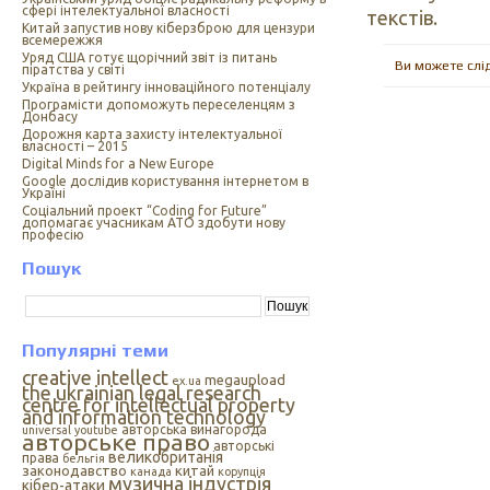
сфері інтелектуальної власності
текстів.
Китай запустив нову кіберзброю для цензури
всемережжя
Уряд США готує щорічний звіт із питань
Ви можете слі
піратства у світі
Україна в рейтингу інноваційного потенціалу
Програмісти допоможуть переселенцям з
Донбасу
Дорожня карта захисту інтелектуальної
власності – 2015
Digital Minds for a New Europe
Google дослідив користування інтернетом в
Україні
Cоціальний проект “Coding for Future”
допомагає учасникам АТО здобути нову
професію
Пошук
Популярні теми
creative intellect
megaupload
ex.ua
the ukrainian legal research
centre for intellectual property
and information technology
авторська винагорода
universal
youtube
авторське право
авторські
великобританія
права
бельгія
законодавство
китай
канада
корупція
музична індустрія
кібер-атаки