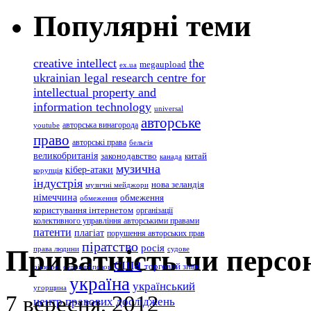
Популярні теми
creative intellect
the
megaupload
ex.ua
ukrainian legal research centre for
intellectual property and
information technology
universal
авторське
авторська винагорода
youtube
право
авторські права
бельгія
великобританія
законодавство
китай
канада
музична
кібер-атаки
корупція
індустрія
нова зеландія
музичні мейджори
німеччина
обмеження
обмеження
користування інтернетом
організації
колективного управління авторськими правами
патенти
плагіат
порушення авторських прав
піратство
росія
Приватність чи персо
права людини
судове
сша
торговий знак
рішення
судовий позов
україна
український
угорщина
7 вересня, 2012
центр правових досліджень