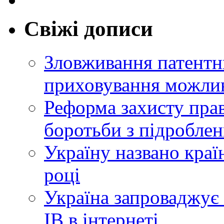
Свіжі дописи
Зловживання патентн
приховування можлив
Реформа захисту прав
боротьби з підробле
Україну названо краї
році
Україна запроваджує 
ІВ в інтернеті