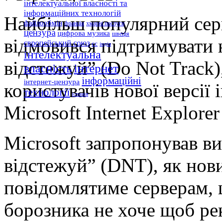
інтелектуальної власності та
інформаційних технологій
Найбільш популярний сер
файлообмін
франція
хмарні послуги
цензура
цифрова музика
швеція
відмовився підтримувати 
європейський союз
єс
індія
інтелектуальна
відстежуй” (Do Not Track)
інтернет
власність
інформаційні
інтернет-цензура
користувачів нової версії
технології
іспанія
Microsoft Internet Explorer
Microsoft запропонував в
відстежуй” (DNT), як нов
повідомлятиме серверам, 
борозника не хоче щоб ре