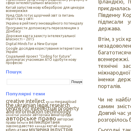
Ірландією, 
сфері інтелектуальної власності
приєдналась
Китай запустив нову кіберзброю для цензури
всемережжя
Південну Кор
Уряд США готує щорічний звіт із питань
піратства у світі
підписали 
Україна в рейтингу інноваційного потенціалу
держава.
Програмісти допоможуть переселенцям з
Донбасу
Дорожня карта захисту інтелектуальної
Втім, з усіх 
власності – 2015
Digital Minds for a New Europe
незадоволе
Google дослідив користування інтернетом в
багатотися
Україні
Cоціальний проект “Coding for Future”
всемережжі.
допомагає учасникам АТО здобути нову
професію
технічні з
Пошук
міжнародної
іменки держ
порталів.
Популярні теми
Чи не найбі
creative intellect
megaupload
ex.ua
the ukrainian legal research
самим зміст
centre for intellectual property
and information technology
Довгий час у
авторська винагорода
universal
youtube
авторське право
розгорілось б
авторські
великобританія
права
бельгія
законодавство
китай
канада
корупція
музична індустрія
Сьогодні та
кібер-атаки