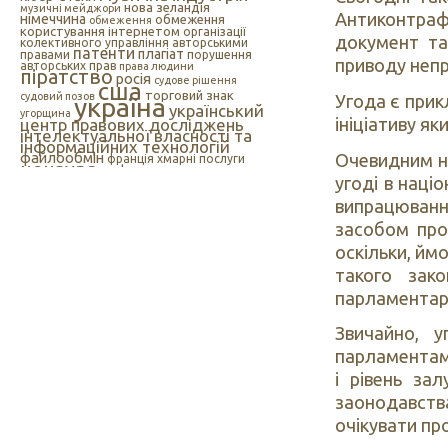
нова зеландія
музичні мейджори
Антиконтраф
німеччина
обмеження
обмеження
користування інтернетом
організації
документ та
колективного управління авторськими
патенти
плагіат
правами
порушення
приводу непр
авторських прав
права людини
піратство
росія
судове рішення
сша
торговий знак
судовий позов
Угода є прик
україна
український
угорщина
ініціативу я
центр правових досліджень
інтелектуальної власності та
інформаційних технологій
файлообмін
Очевидним н
франція
хмарні послуги
цензура
цифрова музика
швеція
угоді в наці
європейський союз
єс
індія
інтелектуальна
інтернет
власність
випрацюван
інтернет-цензура
засобом прос
інформаційні технології
іспанія
оскільки, йм
такого зак
парламентарі
Звичайно, 
парламентами
і рівень за
заонодавств
очікувати пр