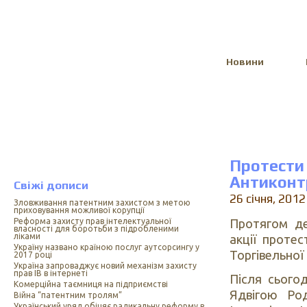
Select Language
▼
Новини
Протест
Антиконт
Свіжі дописи
26 січня, 2012
Зловживання патентним захистом з метою
приховування можливої корупції
Протягом де
Реформа захисту прав інтелектуальної
власності для боротьби з підробленими
ліками
акції проте
Україну названо країною послуг аутсорсингу у
Торгівельної 
2017 році
Україна запроваджує новий механізм захисту
прав ІВ в інтернеті
Після сього
Комерційна таємниця на підприємстві
Ядвігою Род
Війна “патентним тролям”
Український уряд обіцяє радикальну реформу в