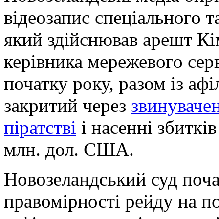
відеозапис спеціального т
який здійснював арешт Кі
керівника мережевого сер
початку року, разом із аф
закритий через
звинуваче
піратстві
і насенні збиткі
млн. дол. США.
Новозеландський суд поча
правомірності рейду на по