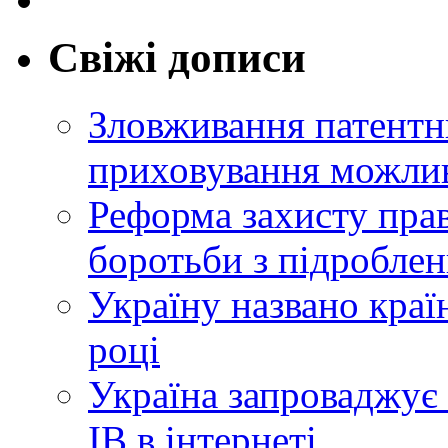
Свіжі дописи
Зловживання патентн
приховування можлив
Реформа захисту прав
боротьби з підробле
Україну названо краї
році
Україна запроваджує 
ІВ в інтернеті