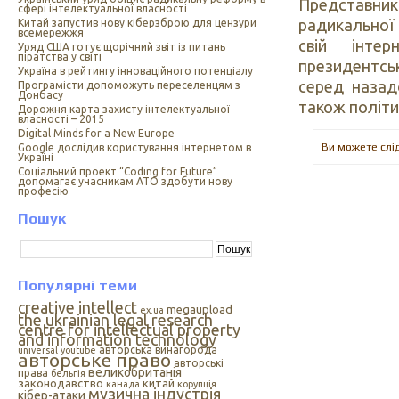
Представник
сфері інтелектуальної власності
радикальної
Китай запустив нову кіберзброю для цензури
всемережжя
свій інте
Уряд США готує щорічний звіт із питань
піратства у світі
президентсь
Україна в рейтингу інноваційного потенціалу
серед назад
Програмісти допоможуть переселенцям з
Донбасу
також політи
Дорожня карта захисту інтелектуальної
власності – 2015
Digital Minds for a New Europe
Ви можете слі
Google дослідив користування інтернетом в
Україні
Cоціальний проект “Coding for Future”
допомагає учасникам АТО здобути нову
професію
Пошук
Популярні теми
creative intellect
megaupload
ex.ua
the ukrainian legal research
centre for intellectual property
and information technology
авторська винагорода
universal
youtube
авторське право
авторські
великобританія
права
бельгія
законодавство
китай
канада
корупція
музична індустрія
кібер-атаки