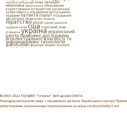
нова зеландія
музичні мейджори
німеччина
обмеження
обмеження
користування інтернетом
організації
колективного управління авторськими
патенти
плагіат
правами
порушення
авторських прав
права людини
піратство
росія
судове рішення
сша
торговий знак
судовий позов
україна
український
угорщина
центр правових досліджень
інтелектуальної власності та
інформаційних технологій
файлообмін
франція
хмарні послуги
цензура
цифрова музика
швеція
європейський союз
єс
індія
інтелектуальна
інтернет
власність
інтернет-цензура
інформаційні технології
іспанія
© 2003-2022 УЦПДІВІТ "Гелікон". Веб дизайн EKKTA.
Передрук матеріалів лише з письмового дозволу Українського Центру Правови
обов'язковим зазначенням гіперпосилання на www.creativeintellect.net