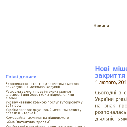
Select Language
▼
Новини
Нові міш
закриття
Свіжі дописи
1 лютого, 20
Зловживання патентним захистом з метою
приховування можливої корупції
Сьогодні з 
Реформа захисту прав інтелектуальної
власності для боротьби з підробленими
ліками
України pres
Україну названо країною послуг аутсорсингу у
на знак про
2017 році
Україна запроваджує новий механізм захисту
розпочалас
прав ІВ в інтернеті
діяльність як
Комерційна таємниця на підприємстві
Війна “патентним тролям”
Український уряд обіцяє радикальну реформу в