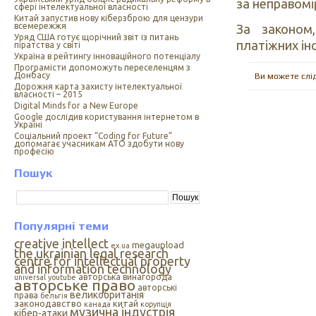
за неправомі
сфері інтелектуальної власності
Китай запустив нову кіберзброю для цензури
всемережжя
За законом
Уряд США готує щорічний звіт із питань
платіжних ін
піратства у світі
Україна в рейтингу інноваційного потенціалу
Програмісти допоможуть переселенцям з
Донбасу
Ви можете слі
Дорожня карта захисту інтелектуальної
власності – 2015
Digital Minds for a New Europe
Google дослідив користування інтернетом в
Україні
Cоціальний проект “Coding for Future”
допомагає учасникам АТО здобути нову
професію
Пошук
Популярні теми
creative intellect
megaupload
ex.ua
the ukrainian legal research
centre for intellectual property
and information technology
авторська винагорода
universal
youtube
авторське право
авторські
великобританія
права
бельгія
законодавство
китай
канада
корупція
музична індустрія
кібер-атаки