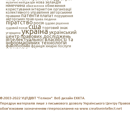
нова зеландія
музичні мейджори
німеччина
обмеження
обмеження
користування інтернетом
організації
колективного управління авторськими
патенти
плагіат
правами
порушення
авторських прав
права людини
піратство
росія
судове рішення
сша
торговий знак
судовий позов
україна
український
угорщина
центр правових досліджень
інтелектуальної власності та
інформаційних технологій
файлообмін
франція
хмарні послуги
цензура
цифрова музика
швеція
європейський союз
єс
індія
інтелектуальна
інтернет
власність
інтернет-цензура
інформаційні технології
іспанія
© 2003-2022 УЦПДІВІТ "Гелікон". Веб дизайн EKKTA.
Передрук матеріалів лише з письмового дозволу Українського Центру Правови
обов'язковим зазначенням гіперпосилання на www.creativeintellect.net