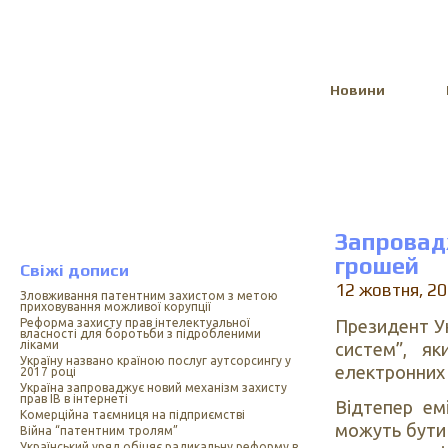
Select Language
▼
Новини
Запрова
грошей
Свіжі дописи
12 жовтня, 2
Зловживання патентним захистом з метою
приховування можливої корупції
Президент У
Реформа захисту прав інтелектуальної
власності для боротьби з підробленими
ліками
систем”, як
Україну названо країною послуг аутсорсингу у
електронних
2017 році
Україна запроваджує новий механізм захисту
прав ІВ в інтернеті
Відтепер ем
Комерційна таємниця на підприємстві
можуть бути
Війна “патентним тролям”
Український уряд обіцяє радикальну реформу в