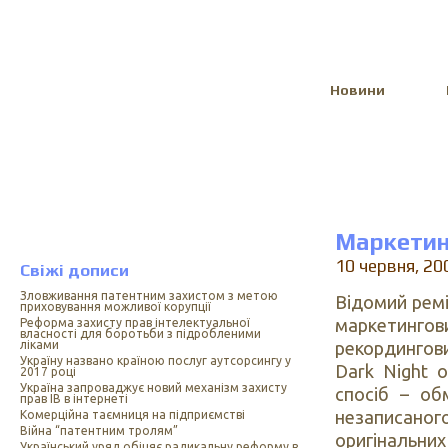
Select Language
▼
Новини
Маркетин
10 червня, 20
Свіжі дописи
Зловживання патентним захистом з метою
Відомий ремі
приховування можливої корупції
маркетинго
Реформа захисту прав інтелектуальної
власності для боротьби з підробленими
рекордингови
ліками
Україну названо країною послуг аутсорсингу у
Dark Night 
2017 році
Україна запроваджує новий механізм захисту
спосіб – о
прав ІВ в інтернеті
незаписано
Комерційна таємниця на підприємстві
Війна “патентним тролям”
оригінальни
Український уряд обіцяє радикальну реформу в