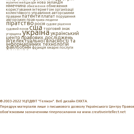
нова зеландія
музичні мейджори
німеччина
обмеження
обмеження
користування інтернетом
організації
колективного управління авторськими
патенти
плагіат
правами
порушення
авторських прав
права людини
піратство
росія
судове рішення
сша
торговий знак
судовий позов
україна
український
угорщина
центр правових досліджень
інтелектуальної власності та
інформаційних технологій
файлообмін
франція
хмарні послуги
цензура
цифрова музика
швеція
європейський союз
єс
індія
інтелектуальна
інтернет
власність
інтернет-цензура
інформаційні технології
іспанія
© 2003-2022 УЦПДІВІТ "Гелікон". Веб дизайн EKKTA.
Передрук матеріалів лише з письмового дозволу Українського Центру Правови
обов'язковим зазначенням гіперпосилання на www.creativeintellect.net