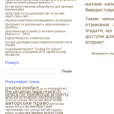
сфері інтелектуальної власності
матиме напи
Китай запустив нову кіберзброю для цензури
Використовуй
всемережжя
Уряд США готує щорічний звіт із питань
піратства у світі
Таким чино
Україна в рейтингу інноваційного потенціалу
отримання 
Програмісти допоможуть переселенцям з
Донбасу
згадати, що
Дорожня карта захисту інтелектуальної
власності – 2015
доступні для
Digital Minds for a New Europe
інтернет.
Google дослідив користування інтернетом в
Україні
Cоціальний проект “Coding for Future”
допомагає учасникам АТО здобути нову
Ви можете слі
професію
Пошук
Популярні теми
creative intellect
megaupload
ex.ua
the ukrainian legal research
centre for intellectual property
and information technology
авторська винагорода
universal
youtube
авторське право
авторські
великобританія
права
бельгія
законодавство
китай
канада
корупція
музична індустрія
кібер-атаки