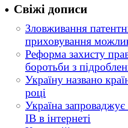
Свіжі дописи
Зловживання патентн
приховування можлив
Реформа захисту прав
боротьби з підробле
Україну названо краї
році
Україна запроваджує 
ІВ в інтернеті