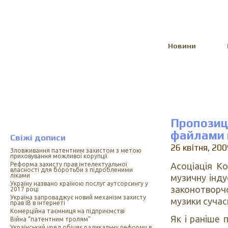
Select Language
▼
Новини
Пропози
файлами 
Свіжі дописи
26 квітня, 200
Зловживання патентним захистом з метою
приховування можливої корупції
Асоціація К
Реформа захисту прав інтелектуальної
власності для боротьби з підробленими
ліками
музичну інду
Україну названо країною послуг аутсорсингу у
законотворчо
2017 році
Україна запроваджує новий механізм захисту
музики сучас
прав ІВ в інтернеті
Комерційна таємниця на підприємстві
Як і раніше
Війна “патентним тролям”
Український уряд обіцяє радикальну реформу в