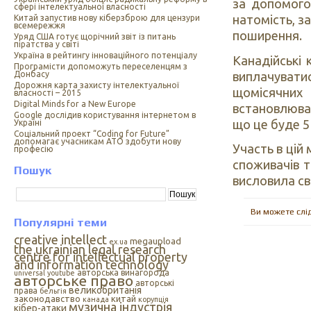
за допомого
сфері інтелектуальної власності
натомість, з
Китай запустив нову кіберзброю для цензури
всемережжя
поширення.
Уряд США готує щорічний звіт із питань
піратства у світі
Україна в рейтингу інноваційного потенціалу
Канадійські
Програмісти допоможуть переселенцям з
виплачувати
Донбасу
Дорожня карта захисту інтелектуальної
щомісячни
власності – 2015
Digital Minds for a New Europe
встановлюва
Google дослідив користування інтернетом в
що це буде 5
Україні
Cоціальний проект “Coding for Future”
допомагає учасникам АТО здобути нову
Участь в цій
професію
споживачів т
Пошук
висловила сво
Ви можете слі
Популярні теми
creative intellect
megaupload
ex.ua
the ukrainian legal research
centre for intellectual property
and information technology
авторська винагорода
universal
youtube
авторське право
авторські
великобританія
права
бельгія
законодавство
китай
канада
корупція
музична індустрія
кібер-атаки