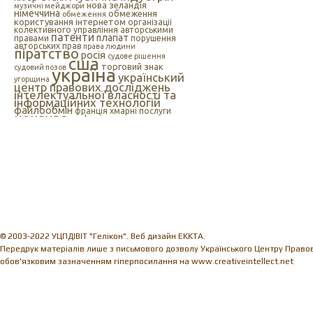
нова зеландія
музичні мейджори
німеччина
обмеження
обмеження
користування інтернетом
організації
колективного управління авторськими
патенти
плагіат
правами
порушення
авторських прав
права людини
піратство
росія
судове рішення
сша
торговий знак
судовий позов
україна
український
угорщина
центр правових досліджень
інтелектуальної власності та
інформаційних технологій
файлообмін
франція
хмарні послуги
цензура
цифрова музика
швеція
європейський союз
єс
індія
інтелектуальна
інтернет
власність
інтернет-цензура
інформаційні технології
іспанія
© 2003-2022 УЦПДІВІТ "Гелікон". Веб дизайн EKKTA.
Передрук матеріалів лише з письмового дозволу Українського Центру Правови
обов'язковим зазначенням гіперпосилання на www.creativeintellect.net