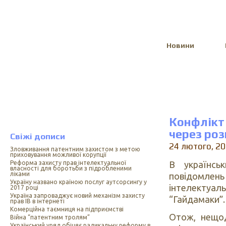
Select Language
▼
Новини
Конфлікт
через роз
Свіжі дописи
24 лютого, 2
Зловживання патентним захистом з метою
приховування можливої корупції
В українсь
Реформа захисту прав інтелектуальної
власності для боротьби з підробленими
ліками
повідомлень
Україну названо країною послуг аутсорсингу у
інтелектуа
2017 році
Україна запроваджує новий механізм захисту
“Гайдамаки”.
прав ІВ в інтернеті
Комерційна таємниця на підприємстві
Отож, нещод
Війна “патентним тролям”
Український уряд обіцяє радикальну реформу в