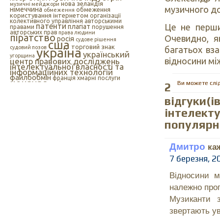
нова зеландія
музичні мейджори
музичного до
німеччина
обмеження
обмеження
користування інтернетом
організації
колективного управління авторськими
патенти
Це не перший
плагіат
правами
порушення
авторських прав
права людини
піратство
Очевидно, я
росія
судове рішення
сша
торговий знак
судовий позов
багатьох вз
україна
український
угорщина
відносини мі
центр правових досліджень
інтелектуальної власності та
інформаційних технологій
файлообмін
франція
хмарні послуги
цензура
Ви можете слі
цифрова музика
2
швеція
європейський союз
єс
індія
інтелектуальна
відгуки(і
інтернет
власність
інтернет-цензура
інтелекту
інформаційні технології
іспанія
популярн
Дмитро
каж
7 березня, 2
Відносини м
належно проп
Музиканти 
звертають ув