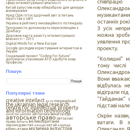
співпрацю
сфері інтелектуальної власності
Олександром 
Китай запустив нову кіберзброю для цензури
всемережжя
музикантами,
Уряд США готує щорічний звіт із питань
піратства у світі
останніх рок
Україна в рейтингу інноваційного потенціалу
З усіх непр
Програмісти допоможуть переселенцям з
Донбасу
можна зроби
Дорожня карта захисту інтелектуальної
власності – 2015
уявлення про
Digital Minds for a New Europe
проекту.
Google дослідив користування інтернетом в
Україні
Cоціальний проект “Coding for Future”
“Колишні” м
допомагає учасникам АТО здобути нову
професію
тому числі
Пошук
Олександром
Вони вважают
відбулась н
відіграли пі
Популярні теми
“Гайдамак” 
creative intellect
megaupload
ex.ua
the ukrainian legal research
підставі на
centre for intellectual property
and information technology
авторська винагорода
universal
youtube
Окрім назви
авторське право
авторські
великобританія
ватаги. В 
права
бельгія
законодавство
китай
канада
корупція
музична індустрія
Олександр Я
кібер-атаки