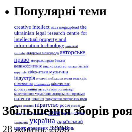
Популярні теми
creative intellect
the
megaupload
ex.ua
ukrainian legal research centre for
intellectual property and
information technology
universal
авторське
авторська винагорода
youtube
право
авторські права
бельгія
великобританія
законодавство
китай
канада
музична
кібер-атаки
корупція
індустрія
нова зеландія
музичні мейджори
німеччина
обмеження
обмеження
користування інтернетом
організації
колективного управління авторськими правами
патенти
плагіат
порушення авторських прав
піратство
росія
Збільшення зборів роя
права людини
судове
сша
торговий знак
рішення
судовий позов
україна
український
угорщина
28 жовтня, 2008
центр правових досліджень