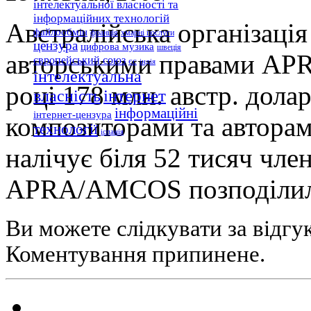
інтелектуальної власності та
інформаційних технологій
Австралійська організація
файлообмін
франція
хмарні послуги
цензура
цифрова музика
швеція
авторськими правами AP
європейський союз
єс
індія
інтелектуальна
році 178 млн. австр. долар
інтернет
власність
інформаційні
інтернет-цензура
композиторами та авторами
технології
іспанія
налічує біля 52 тисяч чле
APRA/AMCOS позподілила 
Ви можете слідкувати за відгу
Коментування припинене.