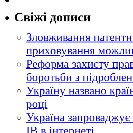
Свіжі дописи
Зловживання патентн
приховування можлив
Реформа захисту прав
боротьби з підробле
Україну названо краї
році
Україна запроваджує 
ІВ в інтернеті