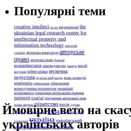
Популярні теми
creative intellect
the
megaupload
ex.ua
ukrainian legal research centre for
intellectual property and
information technology
universal
авторське
авторська винагорода
youtube
право
авторські права
бельгія
великобританія
законодавство
китай
канада
музична
кібер-атаки
корупція
індустрія
нова зеландія
музичні мейджори
німеччина
обмеження
обмеження
користування інтернетом
організації
колективного управління авторськими правами
патенти
плагіат
порушення авторських прав
піратство
росія
Ймовірне вето на скас
права людини
судове
сша
торговий знак
рішення
судовий позов
україна
українських авторів
український
угорщина
центр правових досліджень