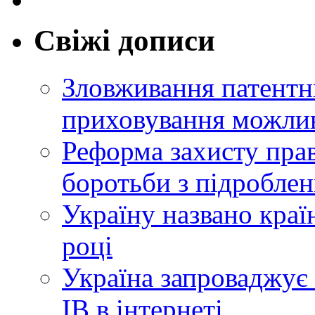
Свіжі дописи
Зловживання патентн
приховування можлив
Реформа захисту прав
боротьби з підробле
Україну названо краї
році
Україна запроваджує 
ІВ в інтернеті