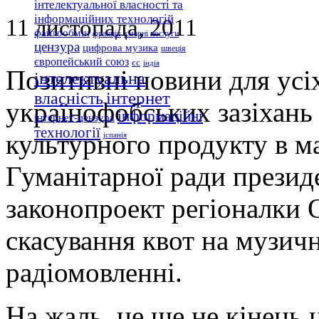
інтелектуальної власності та
інформаційних технологій
11 листопада, 2011
файлообмін
франція
хмарні послуги
цензура
цифрова музика
швеція
європейський союз
єс
індія
Позитивні новини для усі
інтелектуальна
інтернет
власність
українофобських зазіхань 
інформаційні
інтернет-цензура
технології
культурного продукту в ма
іспанія
Гуманітарної ради президе
законопроект регіоналки 
скасування квот на музичн
радіомовленні.
На жаль, це ще не кінець 