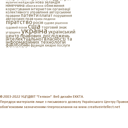
нова зеландія
музичні мейджори
німеччина
обмеження
обмеження
користування інтернетом
організації
колективного управління авторськими
патенти
плагіат
правами
порушення
авторських прав
права людини
піратство
росія
судове рішення
сша
торговий знак
судовий позов
україна
український
угорщина
центр правових досліджень
інтелектуальної власності та
інформаційних технологій
файлообмін
франція
хмарні послуги
цензура
цифрова музика
швеція
європейський союз
єс
індія
інтелектуальна
інтернет
власність
інтернет-цензура
інформаційні технології
іспанія
© 2003-2022 УЦПДІВІТ "Гелікон". Веб дизайн EKKTA.
Передрук матеріалів лише з письмового дозволу Українського Центру Правови
обов'язковим зазначенням гіперпосилання на www.creativeintellect.net