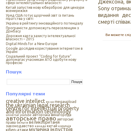
Джексона, в
сфері інтелектуальної власності
Sony отримал
Китай запустив нову кіберзброю для цензури
всемережжя
видання дес
Уряд США готує щорічний звіт із питань
піратства у світі
смерті співак
Україна в рейтингу інноваційного потенціалу
Програмісти допоможуть переселенцям з
Донбасу
Ви можете слі
Дорожня карта захисту інтелектуальної
власності – 2015
Digital Minds for a New Europe
Google дослідив користування інтернетом в
Україні
Cоціальний проект “Coding for Future”
допомагає учасникам АТО здобути нову
професію
Пошук
Популярні теми
creative intellect
megaupload
ex.ua
the ukrainian legal research
centre for intellectual property
and information technology
авторська винагорода
universal
youtube
авторське право
авторські
великобританія
права
бельгія
законодавство
китай
канада
корупція
музична індустрія
кібер-атаки