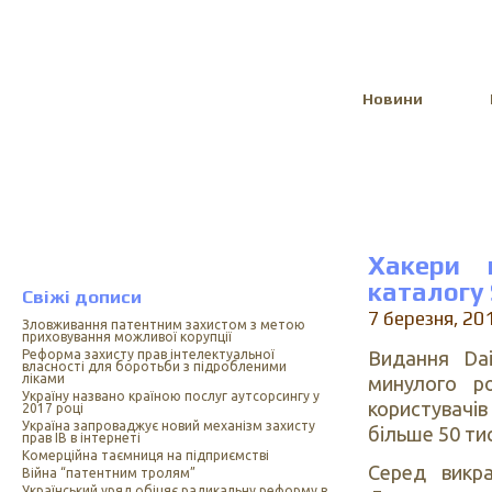
Select Language
▼
Новини
Хакери 
каталогу
Свіжі дописи
7 березня, 20
Зловживання патентним захистом з метою
приховування можливої корупції
Видання Dai
Реформа захисту прав інтелектуальної
власності для боротьби з підробленими
ліками
минулого р
Україну названо країною послуг аутсорсингу у
користувачів
2017 році
Україна запроваджує новий механізм захисту
більше 50 ти
прав ІВ в інтернеті
Комерційна таємниця на підприємстві
Серед викр
Війна “патентним тролям”
Український уряд обіцяє радикальну реформу в