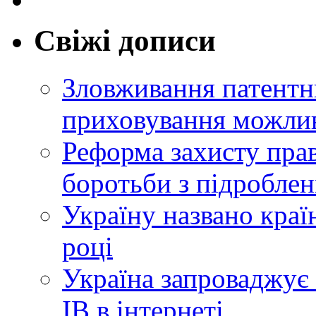
Свіжі дописи
Зловживання патентн
приховування можлив
Реформа захисту прав
боротьби з підробле
Україну названо краї
році
Україна запроваджує 
ІВ в інтернеті