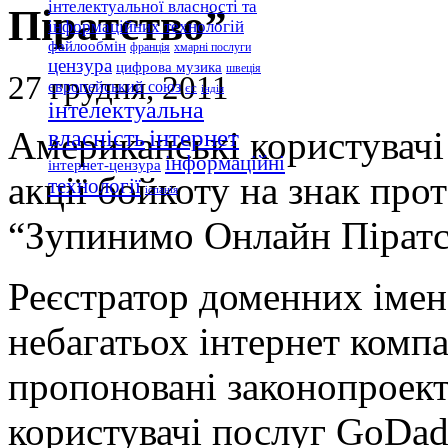
інтелектуальної власності та
Піратство”
інформаційних технологій
файлообмін
франція
хмарні послуги
цензура
цифрова музика
швеція
27 грудня, 2011
європейський союз
єс
індія
інтелектуальна
Американські користувачі
інтернет
власність
інформаційні
інтернет-цензура
акції бойкоту на знак про
технології
іспанія
“Зупинимо Онлайн Піратств
Реєстратор доменних імен
небагатьох інтернет компа
пропоновані законопроект
користувачі послуг GoDad