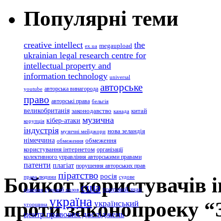
Популярні теми
creative intellect
the
megaupload
ex.ua
ukrainian legal research centre for
intellectual property and
information technology
universal
авторське
авторська винагорода
youtube
право
авторські права
бельгія
великобританія
законодавство
китай
канада
музична
кібер-атаки
корупція
індустрія
нова зеландія
музичні мейджори
німеччина
обмеження
обмеження
користування інтернетом
організації
колективного управління авторськими правами
патенти
плагіат
порушення авторських прав
піратство
росія
Бойкот користувачів і
права людини
судове
сша
торговий знак
рішення
судовий позов
україна
проти законопроеку 
український
угорщина
центр правових досліджень