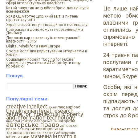
сфері інтелектуальної власності
Це лише найс
Китай запустив нову кіберзброю для цензури
всемережжя
метою обме
Уряд США готує щорічний звіт із питань
піратства у світі
власними г
Україна в рейтингу інноваційного потенціалу
опинились у
Програмісти допоможуть переселенцям з
Донбасу
спрямовано
Дорожня карта захисту інтелектуальної
власності – 2015
інтернеті.
Digital Minds for a New Europe
Google дослідив користування інтернетом в
24 травня па
Україні
Cоціальний проект “Coding for Future”
послугами 
допомагає учасникам АТО здобути нову
професію
каратиметьс
Пошук
чином, Skype
Особи, які 
окрім перед
Популярні теми
підпадають 
creative intellect
megaupload
та доступ до
ex.ua
the ukrainian legal research
centre for intellectual property
строк до 8 ро
and information technology
авторська винагорода
universal
youtube
авторське право
авторські
великобританія
Ви можете слі
права
бельгія
законодавство
китай
канада
корупція
музична індустрія
кібер-атаки