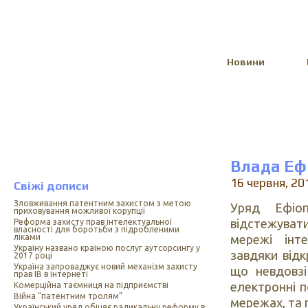
Select Language
▼
Новини
Влада Ефі
16 червня, 20
Свіжі дописи
Зловживання патентним захистом з метою
Уряд Ефіоп
приховування можливої корупції
відстежуват
Реформа захисту прав інтелектуальної
власності для боротьби з підробленими
мережі інте
ліками
Україну названо країною послуг аутсорсингу у
завдяки відк
2017 році
Україна запроваджує новий механізм захисту
що невдовзі
прав ІВ в інтернеті
електронні п
Комерційна таємниця на підприємстві
Війна “патентним тролям”
мережах, та 
Український уряд обіцяє радикальну реформу в