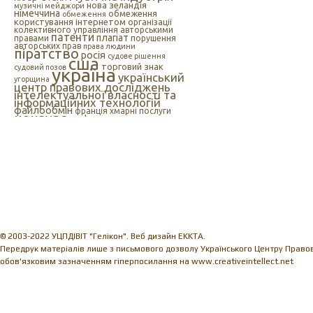
нова зеландія
музичні мейджори
німеччина
обмеження
обмеження
користування інтернетом
організації
колективного управління авторськими
патенти
плагіат
правами
порушення
авторських прав
права людини
піратство
росія
судове рішення
сша
торговий знак
судовий позов
україна
український
угорщина
центр правових досліджень
інтелектуальної власності та
інформаційних технологій
файлообмін
франція
хмарні послуги
цензура
цифрова музика
швеція
європейський союз
єс
індія
інтелектуальна
інтернет
власність
інтернет-цензура
інформаційні технології
іспанія
© 2003-2022 УЦПДІВІТ "Гелікон". Веб дизайн EKKTA.
Передрук матеріалів лише з письмового дозволу Українського Центру Правови
обов'язковим зазначенням гіперпосилання на www.creativeintellect.net