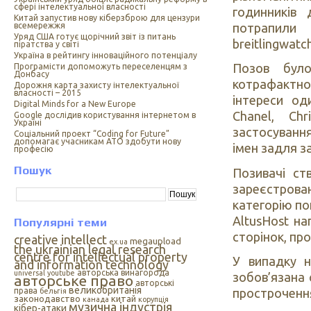
сфері інтелектуальної власності
годинників 
Китай запустив нову кіберзброю для цензури
потрапили 
всемережжя
Уряд США готує щорічний звіт із питань
breitlingwatc
піратства у світі
Україна в рейтингу інноваційного потенціалу
Позов було
Програмісти допоможуть переселенцям з
Донбасу
котрафактн
Дорожня карта захисту інтелектуальної
власності – 2015
інтереси од
Digital Minds for a New Europe
Chanel, Ch
Google дослідив користування інтернетом в
Україні
застосуванн
Cоціальний проект “Coding for Future”
допомагає учасникам АТО здобути нову
імен задля з
професію
Пошук
Позивачі ст
зареєстров
категорію по
AltusHost н
Популярні теми
сторінок, про
creative intellect
megaupload
ex.ua
the ukrainian legal research
centre for intellectual property
У випадку н
and information technology
авторська винагорода
universal
youtube
зобов’язана 
авторське право
авторські
великобританія
права
простроченн
бельгія
законодавство
китай
канада
корупція
музична індустрія
кібер-атаки