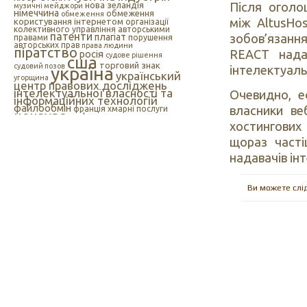
Після оголо
нова зеландія
музичні мейджори
німеччина
обмеження
обмеження
між AltusHo
користування інтернетом
організації
колективного управління авторськими
патенти
зобов’язанн
плагіат
правами
порушення
авторських прав
права людини
піратство
REACT нада
росія
судове рішення
сша
торговий знак
судовий позов
інтелектуаль
україна
український
угорщина
центр правових досліджень
інтелектуальної власності та
Очевидно, е
інформаційних технологій
файлообмін
власники ве
франція
хмарні послуги
цензура
цифрова музика
швеція
європейський союз
хостингових
єс
індія
інтелектуальна
інтернет
власність
щораз часті
інтернет-цензура
надавачів інт
інформаційні технології
іспанія
Ви можете слі