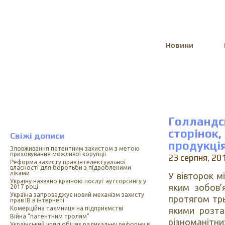
Select Language
▼
Новини
Голландс
сторінок
Свіжі дописи
продукці
Зловживання патентним захистом з метою
приховування можливої корупції
23 серпня, 20
Реформа захисту прав інтелектуальної
власності для боротьби з підробленими
ліками
У вівторок м
Україну названо країною послуг аутсорсингу у
яким зобов’
2017 році
Україна запроваджує новий механізм захисту
протягом трь
прав ІВ в інтернеті
Комерційна таємниця на підприємстві
якими розта
Війна “патентним тролям”
різноманітн
Український уряд обіцяє радикальну реформу в