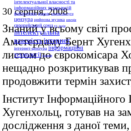
інтелектуальної власності та
інформаційних технологій
30 серпня, 2008
файлообмін
франція
хмарні послуги
цензура
цифрова музика
швеція
Знаний у всьому світі пр
європейський союз
єс
індія
інтелектуальна
Амстердаму Бернт Хугенхо
інтернет
власність
інформаційні
інтернет-цензура
листом до єврокомісара Х
технології
іспанія
нещадно розкритикував п
продовжити термін захист
Інститут Інформаційного 
Хугенхольц, готував на за
дослідження з даної теми