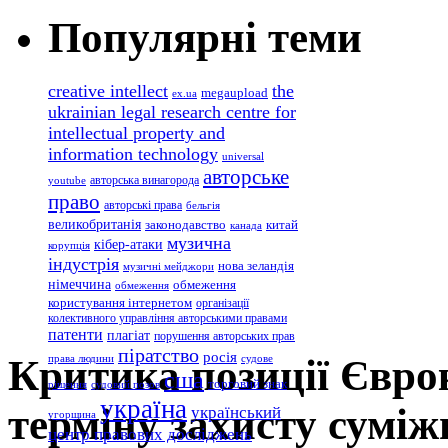
Популярні теми
creative intellect
the
megaupload
ex.ua
ukrainian legal research centre for
intellectual property and
information technology
universal
авторське
авторська винагорода
youtube
право
авторські права
бельгія
великобританія
законодавство
китай
канада
музична
кібер-атаки
корупція
індустрія
нова зеландія
музичні мейджори
німеччина
обмеження
обмеження
користування інтернетом
організації
колективного управління авторськими правами
патенти
плагіат
порушення авторських прав
піратство
росія
Критика позиції Єврок
права людини
судове
сша
торговий знак
рішення
судовий позов
україна
терміну захисту сумі
український
угорщина
центр правових досліджень