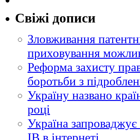
Свіжі дописи
Зловживання патентн
приховування можлив
Реформа захисту прав
боротьби з підробле
Україну названо краї
році
Україна запроваджує 
ІВ в інтернеті