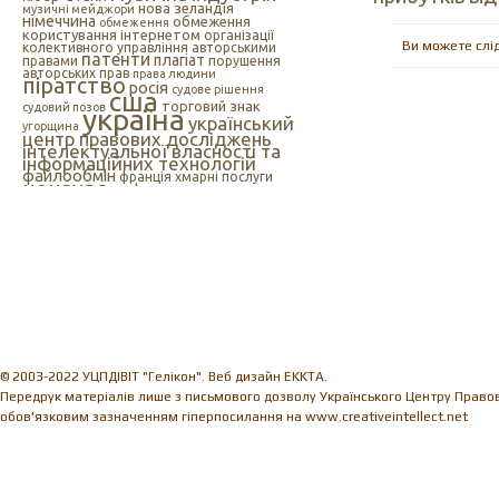
нова зеландія
музичні мейджори
німеччина
обмеження
обмеження
користування інтернетом
організації
Ви можете слі
колективного управління авторськими
патенти
плагіат
правами
порушення
авторських прав
права людини
піратство
росія
судове рішення
сша
торговий знак
судовий позов
україна
український
угорщина
центр правових досліджень
інтелектуальної власності та
інформаційних технологій
файлообмін
франція
хмарні послуги
цензура
цифрова музика
швеція
європейський союз
єс
індія
інтелектуальна
інтернет
власність
інтернет-цензура
інформаційні технології
іспанія
© 2003-2022 УЦПДІВІТ "Гелікон". Веб дизайн EKKTA.
Передрук матеріалів лише з письмового дозволу Українського Центру Правови
обов'язковим зазначенням гіперпосилання на www.creativeintellect.net