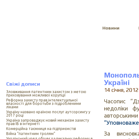
Select Language
▼
Новини
Монополь
Україні
Свіжі дописи
14 січня, 2012
Зловживання патентним захистом з метою
приховування можливої корупції
Часопис “Д
Реформа захисту прав інтелектуальної
власності для боротьби з підробленими
ліками
недоліки фу
Україну названо країною послуг аутсорсингу у
авторським
2017 році
Україна запроваджує новий механізм захисту
“Уповноваж
прав ІВ в інтернеті
Комерційна таємниця на підприємстві
За висновк
Війна “патентним тролям”
Український уряд обіцяє радикальну реформу в