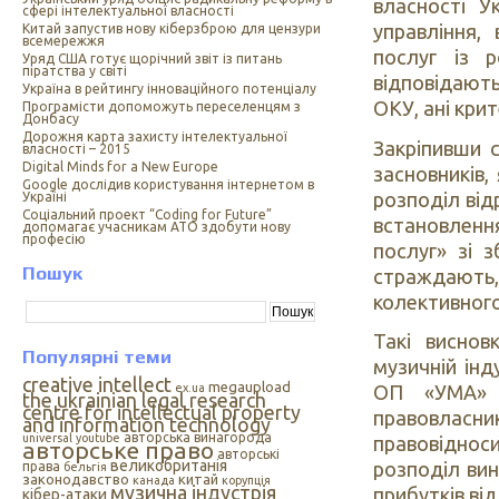
власності У
сфері інтелектуальної власності
управління,
Китай запустив нову кіберзброю для цензури
всемережжя
послуг із р
Уряд США готує щорічний звіт із питань
піратства у світі
відповідают
Україна в рейтингу інноваційного потенціалу
ОКУ, ані кри
Програмісти допоможуть переселенцям з
Донбасу
Дорожня карта захисту інтелектуальної
Закріпивши 
власності – 2015
Digital Minds for a New Europe
засновників,
Google дослідив користування інтернетом в
розподіл ві
Україні
Cоціальний проект “Coding for Future”
встановленн
допомагає учасникам АТО здобути нову
професію
послуг» зі з
Пошук
страждають, 
колективного
Такі виснов
Популярні теми
музичній інд
creative intellect
megaupload
ex.ua
ОП «УМА» н
the ukrainian legal research
centre for intellectual property
правовлас
and information technology
авторська винагорода
universal
youtube
правовідноси
авторське право
авторські
великобританія
розподіл ви
права
бельгія
законодавство
китай
канада
корупція
музична індустрія
прибутків від
кібер-атаки