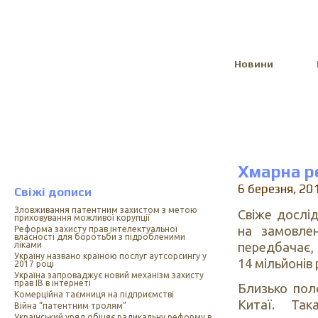
Select Language
▼
Новини
Хмарна р
6 березня, 20
Свіжі дописи
Зловживання патентним захистом з метою
Свіже дослі
приховування можливої корупції
на замовлен
Реформа захисту прав інтелектуальної
власності для боротьби з підробленими
передбачає, 
ліками
Україну названо країною послуг аутсорсингу у
14 мільйонів
2017 році
Україна запроваджує новий механізм захисту
прав ІВ в інтернеті
Близько пол
Комерційна таємниця на підприємстві
Китаї. Та
Війна “патентним тролям”
Український уряд обіцяє радикальну реформу в