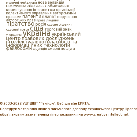
нова зеландія
музичні мейджори
німеччина
обмеження
обмеження
користування інтернетом
організації
колективного управління авторськими
патенти
плагіат
правами
порушення
авторських прав
права людини
піратство
росія
судове рішення
сша
торговий знак
судовий позов
україна
український
угорщина
центр правових досліджень
інтелектуальної власності та
інформаційних технологій
файлообмін
франція
хмарні послуги
цензура
цифрова музика
швеція
європейський союз
єс
індія
інтелектуальна
інтернет
власність
інтернет-цензура
інформаційні технології
іспанія
© 2003-2022 УЦПДІВІТ "Гелікон". Веб дизайн EKKTA.
Передрук матеріалів лише з письмового дозволу Українського Центру Правови
обов'язковим зазначенням гіперпосилання на www.creativeintellect.net