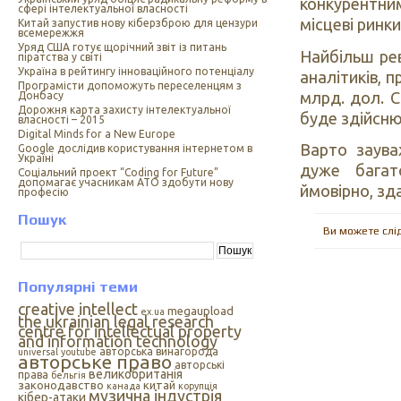
конкурентн
сфері інтелектуальної власності
місцеві ринки
Китай запустив нову кіберзброю для цензури
всемережжя
Уряд США готує щорічний звіт із питань
Найбільш рев
піратства у світі
Україна в рейтингу інноваційного потенціалу
аналітиків, 
Програмісти допоможуть переселенцям з
млрд. дол. С
Донбасу
Дорожня карта захисту інтелектуальної
буде здійсню
власності – 2015
Digital Minds for a New Europe
Варто заува
Google дослідив користування інтернетом в
Україні
дуже багато
Cоціальний проект “Coding for Future”
допомагає учасникам АТО здобути нову
ймовірно, зд
професію
Пошук
Ви можете слі
Популярні теми
creative intellect
megaupload
ex.ua
the ukrainian legal research
centre for intellectual property
and information technology
авторська винагорода
universal
youtube
авторське право
авторські
великобританія
права
бельгія
законодавство
китай
канада
корупція
музична індустрія
кібер-атаки