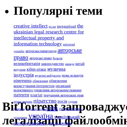
Популярні теми
creative intellect
the
megaupload
ex.ua
ukrainian legal research centre for
intellectual property and
information technology
universal
авторське
авторська винагорода
youtube
право
авторські права
бельгія
великобританія
законодавство
китай
канада
музична
кібер-атаки
корупція
індустрія
нова зеландія
музичні мейджори
німеччина
обмеження
обмеження
користування інтернетом
організації
колективного управління авторськими правами
патенти
плагіат
порушення авторських прав
піратство
росія
BitTorrent запроваджу
права людини
судове
сша
торговий знак
рішення
судовий позов
україна
легалізації файлообмі
український
угорщина
центр правових досліджень