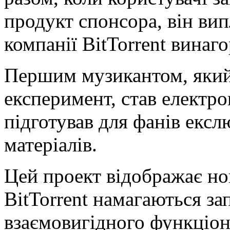
продукт спонсора, він вип
компанії BitTorrent винаго
Першим музикантом, який
експеримент, став електр
підготував для фанів екс
матеріалів.
Цей проект відображає нов
BitTorrent намагаються за
взаємовигідного функціон