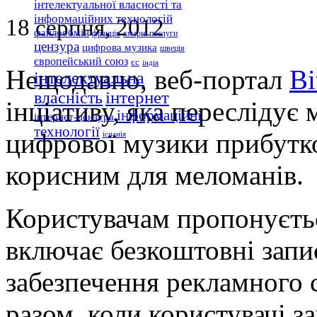
інтелектуальної власності та
інформаційних технологій
18 серпня, 2012
файлообмін
франція
хмарні послуги
цензура
цифрова музика
швеція
європейський союз
єс
індія
Нещодавно, веб-портал
Bi
інтелектуальна
інтернет
власність
інціативу, яка пересліду
інформаційні
інтернет-цензура
технології
цифрової музики прибутко
іспанія
корисним для меломанів.
Користувачам пропонуєть
включає безкоштовні запи
забезпечення рекламного 
разом, коли користувачі 