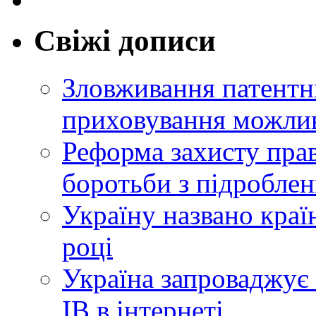
Свіжі дописи
Зловживання патентн
приховування можлив
Реформа захисту прав
боротьби з підробле
Україну названо краї
році
Україна запроваджує 
ІВ в інтернеті