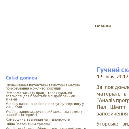
Select Language
▼
Новини
Гучний ск
12 січня, 2012
Свіжі дописи
Зловживання патентним захистом з метою
За повідом
приховування можливої корупції
матеріал, в
Реформа захисту прав інтелектуальної
власності для боротьби з підробленими
“Аналіз прог
ліками
Україну названо країною послуг аутсорсингу у
Пал Шмітт з
2017 році
Україна запроваджує новий механізм захисту
запозичення
прав ІВ в інтернеті
Комерційна таємниця на підприємстві
Угорське в
Війна “патентним тролям”
Український уряд обіцяє радикальну реформу в