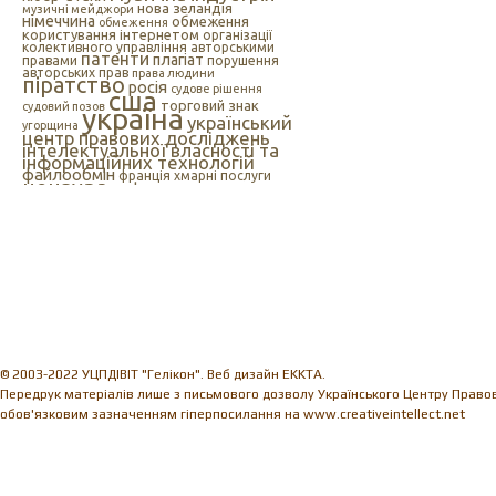
нова зеландія
музичні мейджори
німеччина
обмеження
обмеження
користування інтернетом
організації
колективного управління авторськими
патенти
плагіат
правами
порушення
авторських прав
права людини
піратство
росія
судове рішення
сша
торговий знак
судовий позов
україна
український
угорщина
центр правових досліджень
інтелектуальної власності та
інформаційних технологій
файлообмін
франція
хмарні послуги
цензура
цифрова музика
швеція
європейський союз
єс
індія
інтелектуальна
інтернет
власність
інтернет-цензура
інформаційні технології
іспанія
© 2003-2022 УЦПДІВІТ "Гелікон". Веб дизайн EKKTA.
Передрук матеріалів лише з письмового дозволу Українського Центру Правови
обов'язковим зазначенням гіперпосилання на www.creativeintellect.net