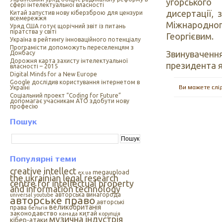
угорського
сфері інтелектуальної власності
дисертації,
Китай запустив нову кіберзброю для цензури
всемережжя
Міжнародно
Уряд США готує щорічний звіт із питань
піратства у світі
Георгієвим.
Україна в рейтингу інноваційного потенціалу
Програмісти допоможуть переселенцям з
Звинуваченн
Донбасу
Дорожня карта захисту інтелектуальної
президента я
власності – 2015
Digital Minds for a New Europe
Google дослідив користування інтернетом в
Ви можете слі
Україні
Cоціальний проект “Coding for Future”
допомагає учасникам АТО здобути нову
професію
Пошук
Популярні теми
creative intellect
megaupload
ex.ua
the ukrainian legal research
centre for intellectual property
and information technology
авторська винагорода
universal
youtube
авторське право
авторські
великобританія
права
бельгія
законодавство
китай
канада
корупція
музична індустрія
кібер-атаки