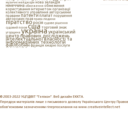
нова зеландія
музичні мейджори
німеччина
обмеження
обмеження
користування інтернетом
організації
колективного управління авторськими
патенти
плагіат
правами
порушення
авторських прав
права людини
піратство
росія
судове рішення
сша
торговий знак
судовий позов
україна
український
угорщина
центр правових досліджень
інтелектуальної власності та
інформаційних технологій
файлообмін
франція
хмарні послуги
цензура
цифрова музика
швеція
європейський союз
єс
індія
інтелектуальна
інтернет
власність
інтернет-цензура
інформаційні технології
іспанія
© 2003-2022 УЦПДІВІТ "Гелікон". Веб дизайн EKKTA.
Передрук матеріалів лише з письмового дозволу Українського Центру Правови
обов'язковим зазначенням гіперпосилання на www.creativeintellect.net