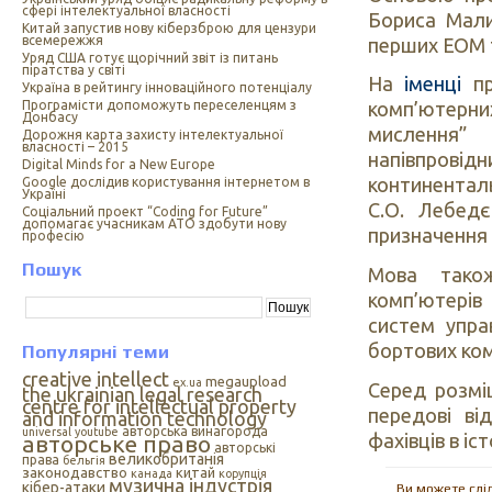
сфері інтелектуальної власності
Бориса Мали
Китай запустив нову кіберзброю для цензури
всемережжя
перших ЕОМ т
Уряд США готує щорічний звіт із питань
піратства у світі
На
іменці
пр
Україна в рейтингу інноваційного потенціалу
Програмісти допоможуть переселенцям з
комп’ютерних
Донбасу
мислення
Дорожня карта захисту інтелектуальної
власності – 2015
напівпрові
Digital Minds for a New Europe
континентал
Google дослідив користування інтернетом в
Україні
С.О. Лебед
Cоціальний проект “Coding for Future”
допомагає учасникам АТО здобути нову
призначення 
професію
Пошук
Мова тако
комп’ютерів
систем упра
бортових ком
Популярні теми
creative intellect
megaupload
ex.ua
Серед розмі
the ukrainian legal research
centre for intellectual property
передові ві
and information technology
авторська винагорода
universal
youtube
фахівців в і
авторське право
авторські
великобританія
права
бельгія
законодавство
китай
канада
корупція
музична індустрія
кібер-атаки
Ви можете слі