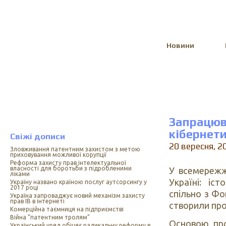
Select Language
▼
Новини
Запрацю
кібернети
Свіжі дописи
20 вересня, 2
Зловживання патентним захистом з метою
приховування можливої корупції
Реформа захисту прав інтелектуальної
власності для боротьби з підробленими
У всемереж
ліками
Україні: іс
Україну названо країною послуг аутсорсингу у
2017 році
спільно з Фо
Україна запроваджує новий механізм захисту
прав ІВ в інтернеті
створили про
Комерційна таємниця на підприємстві
Війна “патентним тролям”
Основою про
Український уряд обіцяє радикальну реформу в