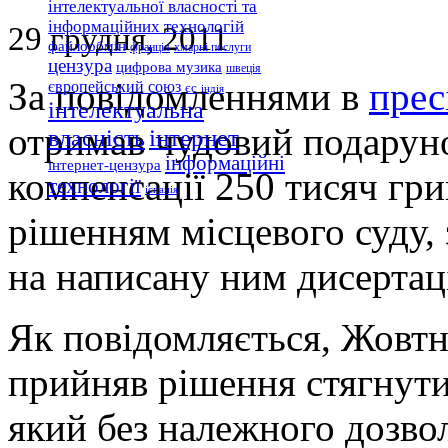
інтелектуальної власності та
інформаційних технологій
29 грудня, 2011
файлообмін
франція
хмарні послуги
цензура
цифрова музика
швеція
За повідомленнями в
прес
європейський союз
єс
індія
інтелектуальна
отримав чудовий подаруно
інтернет
власність
інформаційні
інтернет-цензура
компенсації 250 тисяч гри
технології
іспанія
рішенням місцевого суду,
на написану ним дисертац
Як повідомляється, Жовтн
прийняв рішення стягнути
який без належного дозв