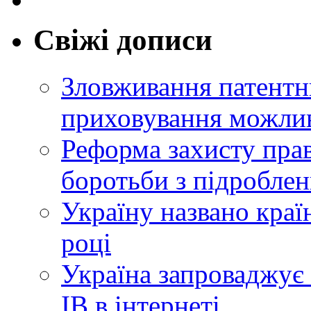
Свіжі дописи
Зловживання патентн
приховування можлив
Реформа захисту прав
боротьби з підробле
Україну названо краї
році
Україна запроваджує 
ІВ в інтернеті