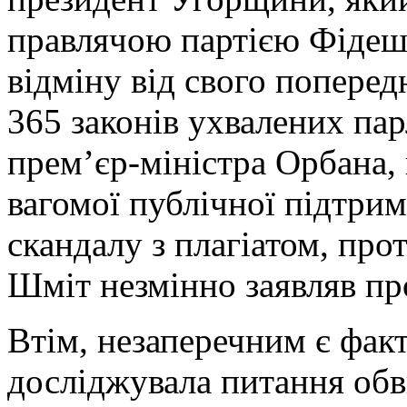
правлячою партією Фідеш і
відміну від свого поперед
365 законів ухвалених па
прем’єр-міністра Орбана,
вагомої публічної підтрим
скандалу з плагіатом, про
Шміт незмінно заявляв пр
Втім, незаперечним є факт
досліджувала питання обв