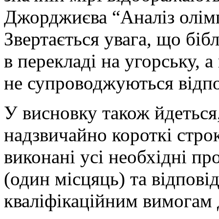
Джорджиєва “Аналіз олімп
Звертається увага, що біб
в перекладі на угорську, а
не супроводжуються відп
У висновку також йдеться
надзвичайно короткі стро
виконані усі необхідні пр
(один місцяць) та відпові
кваліфікаційним вимогам 