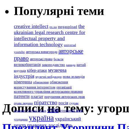
Популярні теми
creative intellect
the
megaupload
ex.ua
ukrainian legal research centre for
intellectual property and
information technology
universal
авторське
авторська винагорода
youtube
право
авторські права
бельгія
великобританія
законодавство
китай
канада
музична
кібер-атаки
корупція
індустрія
нова зеландія
музичні мейджори
німеччина
обмеження
обмеження
користування інтернетом
організації
колективного управління авторськими правами
патенти
плагіат
порушення авторських прав
піратство
росія
Дописи на тему: угор
права людини
судове
сша
торговий знак
рішення
судовий позов
україна
український
угорщина
Президент Угорщини Па
центр правових досліджень