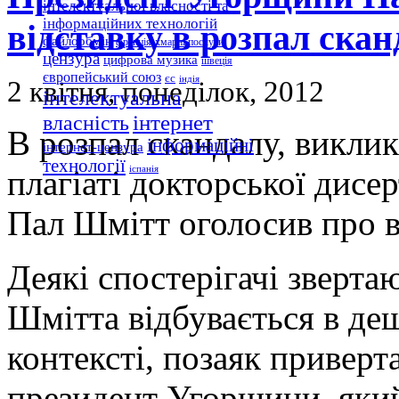
інтелектуальної власності та
інформаційних технологій
відставку в розпал скан
файлообмін
франція
хмарні послуги
цензура
цифрова музика
швеція
європейський союз
єс
індія
2 квітня, понеділок, 2012
інтелектуальна
інтернет
власність
В розпал скандалу, викли
інформаційні
інтернет-цензура
технології
плагіаті докторської дисе
іспанія
Пал Шмітт оголосив про в
Деякі спостерігачі зверта
Шмітта відбувається в д
контексті, позаяк приверт
президент Угорщини, який