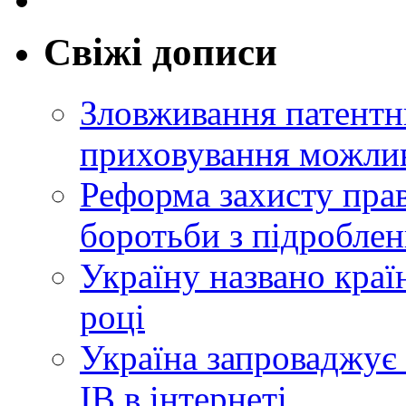
Свіжі дописи
Зловживання патентн
приховування можлив
Реформа захисту прав
боротьби з підробле
Україну названо краї
році
Україна запроваджує 
ІВ в інтернеті