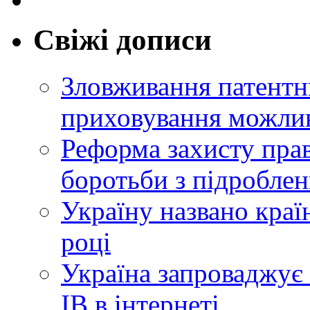
Свіжі дописи
Зловживання патентн
приховування можлив
Реформа захисту прав
боротьби з підробле
Україну названо краї
році
Україна запроваджує 
ІВ в інтернеті