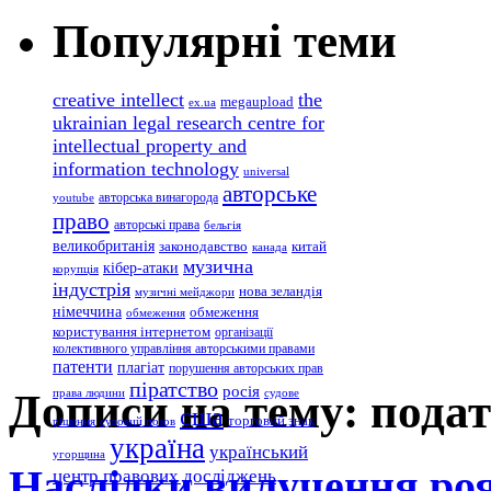
Популярні теми
creative intellect
the
megaupload
ex.ua
ukrainian legal research centre for
intellectual property and
information technology
universal
авторське
авторська винагорода
youtube
право
авторські права
бельгія
великобританія
законодавство
китай
канада
музична
кібер-атаки
корупція
індустрія
нова зеландія
музичні мейджори
німеччина
обмеження
обмеження
користування інтернетом
організації
колективного управління авторськими правами
патенти
плагіат
порушення авторських прав
піратство
росія
Дописи на тему: пода
права людини
судове
сша
торговий знак
рішення
судовий позов
україна
український
угорщина
Наслідки вилучення роял
центр правових досліджень