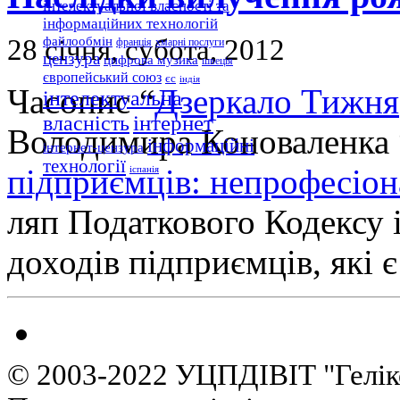
інтелектуальної власності та
інформаційних технологій
28 січня, субота, 2012
файлообмін
франція
хмарні послуги
цензура
цифрова музика
швеція
європейський союз
єс
індія
Часопис “
Дзеркало Тижня
інтелектуальна
інтернет
власність
Володимира Коноваленка 
інформаційні
інтернет-цензура
технології
підприємців: непрофесіон
іспанія
ляп Податкового Кодексу і
доходів підприємців, які 
© 2003-2022 УЦПДІВІТ "Гелік